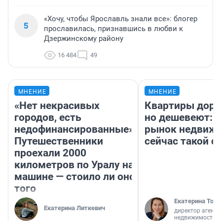
«Хочу, чтобы Ярославль знали все»: блогер
5
прославилась, признавшись в любви к
Дзержинскому району
16 484
49
МНЕНИЕ
МНЕНИЕ
«Нет некрасивых
Квартиры дор
городов, есть
но дешевеют: 
недофинансированные».
рынок недвиж
Путешественники
сейчас такой 
проехали 2000
километров по Уралу на
машине — стоило ли оно
того
Екатерина Торо
Екатерина Литкевич
директор агентс
недвижимости