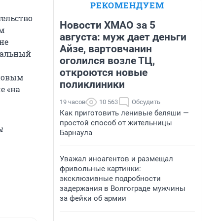
РЕКОМЕНДУЕМ
тельство
Новости ХМАО за 5
м
августа: муж дает деньги
не
Айзе, вартовчанин
циальный
оголился возле ТЦ,
откроются новые
 новым
поликлиники
е «на
19 часов
10 563
Обсудить
Как приготовить ленивые беляши —
простой способ от жительницы
ы
Барнаула
Уважал иноагентов и размещал
фривольные картинки:
эксклюзивные подробности
задержания в Волгограде мужчины
за фейки об армии