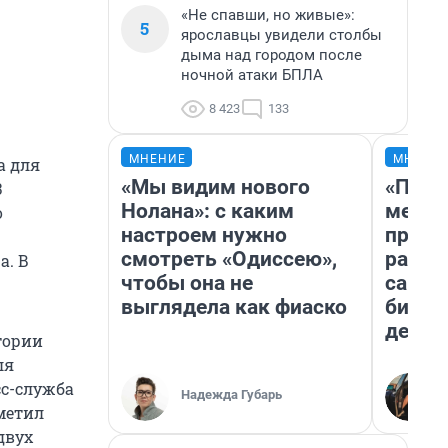
«Не спавши, но живые»:
5
ярославцы увидели столбы
дыма над городом после
ночной атаки БПЛА
8 423
133
МНЕНИЕ
МНЕНИ
а для
«Мы видим нового
«Поку
3
Нолана»: с каким
мешке
о
настроем нужно
предп
смотреть «Одиссею»,
расска
а. В
чтобы она не
самом
выглядела как фиаско
бизне
дешев
тории
ля
сс-служба
Надежда Губарь
метил
двух