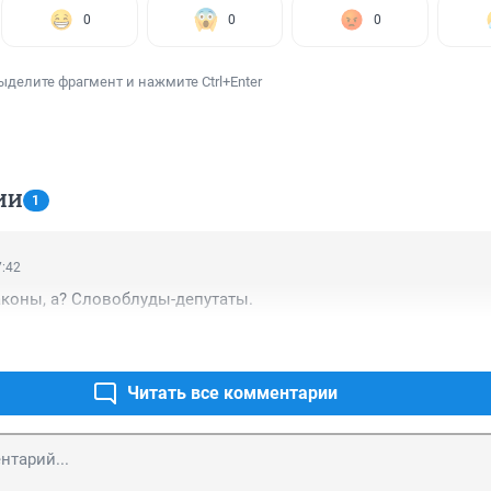
0
0
0
ыделите фрагмент и нажмите Ctrl+Enter
ИИ
1
7:42
законы, а? Словоблуды-депутаты.
Читать все комментарии