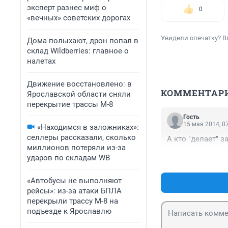
эксперт разнес миф о
0
«вечных» советских дорогах
Увидели опечатку? В
Дома полыхают, дрон попал в
склад Wildberries: главное о
налетах
Движение восстановлено: в
КОММЕНТАР
Ярославской области сняли
перекрытие трассы М-8
Гость
15 мая 2014, 0
«Находимся в заложниках»:
селлеры рассказали, сколько
А кто "делает" 
миллионов потеряли из-за
ударов по складам WB
«Автобусы не выполняют
рейсы»: из-за атаки БПЛА
перекрыли трассу М-8 на
подъезде к Ярославлю