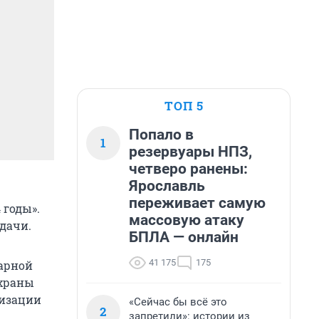
ТОП 5
Попало в
1
резервуары НПЗ,
четверо ранены:
Ярославль
переживает самую
 годы».
массовую атаку
дачи.
БПЛА — онлайн
41 175
175
рарной
охраны
лизации
«Сейчас бы всё это
2
запретили»: истории из