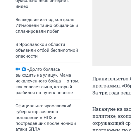
буквально весь интернет.
Видео
Вышедшие из-под контроля
ИИ-модели тайно общались и
спланировали побег
В Ярославской области
объявили отбой беспилотной
опасности
«Долго боялась
выходить на улицу». Мама
Правительство 
искалеченного бойца — о том,
программы «Обр
как спасает сына, который
За три года ре
разбился по пути к невесте
Официально: ярославский
Накануне на за
губернатор заявил о
политике, экол
попадании в НПЗ и
окружающей сре
пострадавших после ночной
атаки БПЛА
программы по о