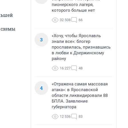
пионерского лагеря,
которого больше нет
ньшей
32 508
66
 схемы
«Хочу, чтобы Ярославль
3
знали все»: блогер
прославилась, признавшись
в любви к Дзержинскому
району
16 227
48
«Отражена самая массовая
4
атака»: в Ярославской
области ликвидировали 88
БПЛА. Заявление
губернатора
12 536
83