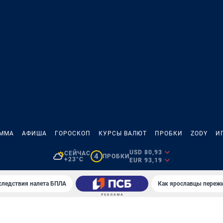
АММА
АФИША
ГОРОСКОП
КУРСЫ ВАЛЮТ
ПРОБКИ
ZODY
И
USD 80,93
СЕЙЧАС
4
ПРОБКИ
+23°C
EUR 93,19
следствия налета БПЛА
Как ярославцы переж