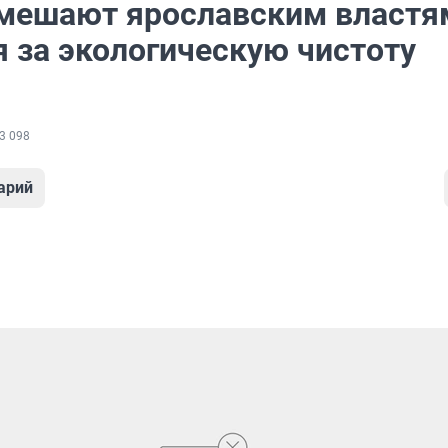
мешают ярославским властя
я за экологическую чистоту
3 098
арий