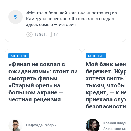
«Мечтал о большой жизни»: иностранец из
5
Камеруна переехал в Ярославль и создал
здесь семью — история
15 861
17
МНЕНИЕ
МНЕНИЕ
«Финал не совпал с
Мой банк меня
ожиданиями»: стоит ли
бережет. Журн
смотреть фильм
хотела снять 2
«Старый орел» на
тысяч, чтобы п
большом экране —
кредит, — к не
честная рецензия
приехала служ
безопасности
Ксения Владим
Надежда Губарь
Автор мнения