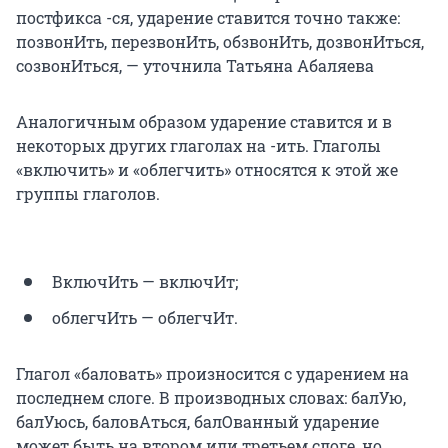
постфикса -ся, ударение ставится точно также:
позвонИть, перезвонИть, обзвонИть, дозвонИться,
созвонИться, — уточнила Татьяна Абаляева
Аналогичным образом ударение ставится и в
некоторых других глаголах на -ить. Глаголы
«включить» и «облегчить» относятся к этой же
группы глаголов.
ВключИть — включИт;
облегчИть — облегчИт.
Глагол «баловать» произносится с ударением на
последнем слоге. В производных словах: балУю,
балУюсь, баловАться, балОванный ударение
может быть на втором или третьем слоге, но