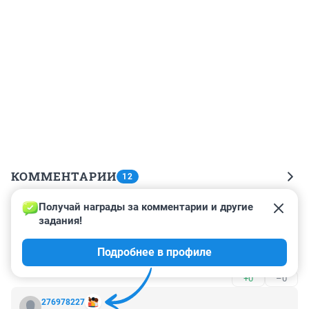
КОММЕНТАРИИ
12
Получай награды за комментарии и другие 
Гость
30 сентября 2024, 10:18
задания!
В абзаце о глаголе "звонить": ударение ставится 
Подробнее в профиле
точно ТАК ЖЕ.
+0
–0
276978227