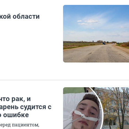
ской области
то рак, и
арень судится с
о ошибке
перед пациентом,