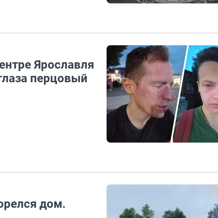
центре Ярославля
глаза перцовый
орелся дом.