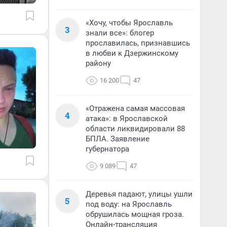
«Хочу, чтобы Ярославль
3
знали все»: блогер
прославилась, признавшись
в любви к Дзержинскому
району
16 200
47
«Отражена самая массовая
4
атака»: в Ярославской
области ликвидировали 88
БПЛА. Заявление
губернатора
9 089
47
Деревья падают, улицы ушли
5
под воду: на Ярославль
обрушилась мощная гроза.
Онлайн-трансляция