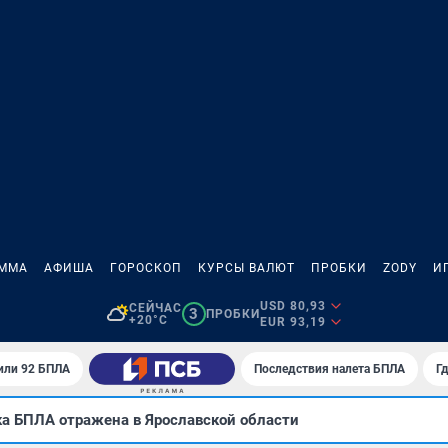
АММА
АФИША
ГОРОСКОП
КУРСЫ ВАЛЮТ
ПРОБКИ
ZODY
И
USD 80,93
СЕЙЧАС
3
ПРОБКИ
+20°C
EUR 93,19
или 92 БПЛА
Последствия налета БПЛА
Г
ка БПЛА отражена в Ярославской области