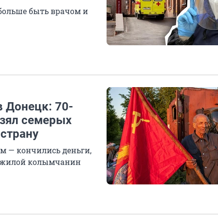
 больше быть врачом и
 Донецк: 70-
взял семерых
 страну
ом — кончились деньги,
 пожилой колымчанин