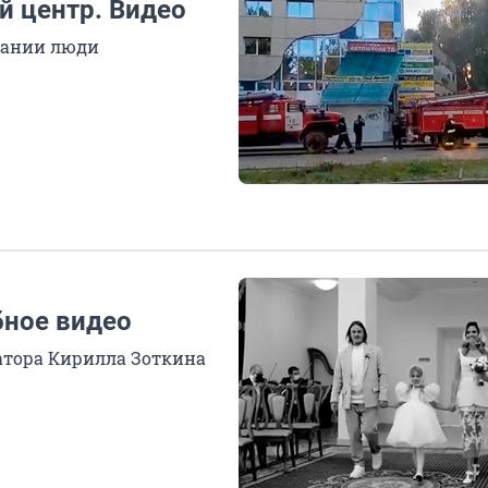
й центр. Видео
здании люди
бное видео
атора Кирилла Зоткина