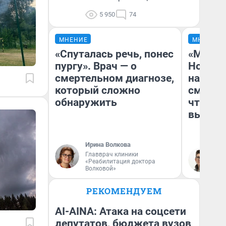
5 950
74
МНЕНИЕ
МНЕНИЕ
«Спуталась речь, понес
«Мы ви
пургу». Врач — о
Нолана
смертельном диагнозе,
настро
который сложно
смотре
обнаружить
чтобы 
выгляд
Ирина Волкова
Главврач клиники
На
«Реабилитация доктора
Волковой»
РЕКОМЕНДУЕМ
AI-AINA: Атака на соцсети
депутатов, бюджета вузов