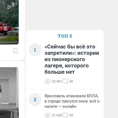
ТОП 5
«Сейчас бы всё это
1
запретили»: истории
из пионерского
лагеря, которого
больше нет
32 461
66
Ярославль атаковали БПЛА,
2
в городе трясутся окна: всё о
налете — онлайн
31 920
89