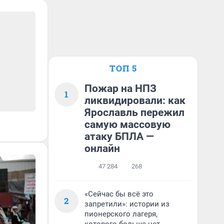
ТОП 5
Пожар на НПЗ
1
ликвидировали: как
Ярославль пережил
самую массовую
атаку БПЛА —
онлайн
47 284
268
«Сейчас бы всё это
2
запретили»: истории из
пионерского лагеря,