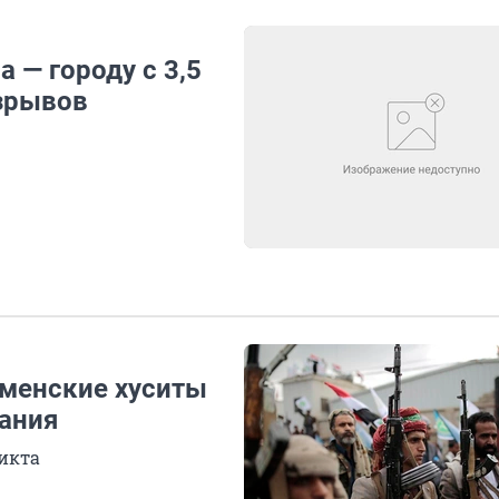
 — городу с 3,5
зрывов
еменские хуситы
тания
икта