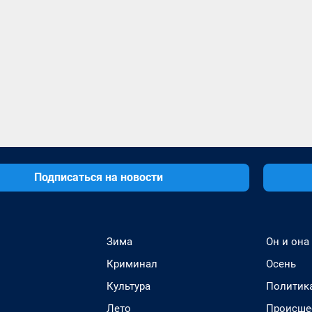
Подписаться на новости
Зима
Он и она
Криминал
Осень
Культура
Политик
Лето
Происше