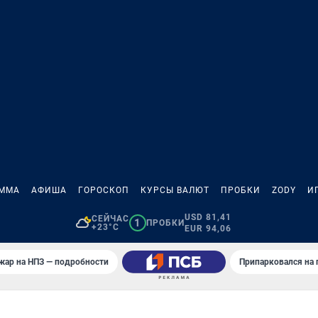
АММА
АФИША
ГОРОСКОП
КУРСЫ ВАЛЮТ
ПРОБКИ
ZODY
И
USD 81,41
СЕЙЧАС
1
ПРОБКИ
+23°C
EUR 94,06
жар на НПЗ — подробности
Припарковался на 