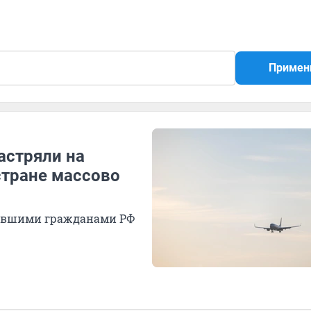
Примен
астряли на
стране массово
трявшими гражданами РФ