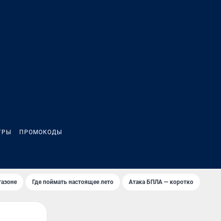
ГРЫ
ПРОМОКОДЫ
газоне
Где поймать настоящее лето
Атака БПЛА — коротко
Тур 