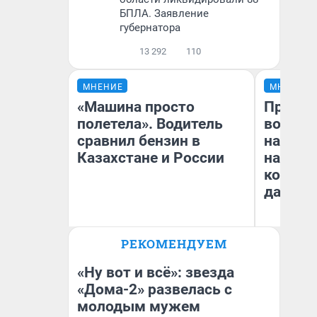
БПЛА. Заявление
губернатора
13 292
110
МНЕНИЕ
МНЕНИЕ
«Машина просто
Продаш
полетела». Водитель
возьмут
сравнил бензин в
нам го
Казахстане и России
налого
коснет
даже р
РЕКОМЕНДУЕМ
Анатолий Кузнецов
Ан
«Ну вот и всё»: звезда
«Дома-2» развелась с
молодым мужем