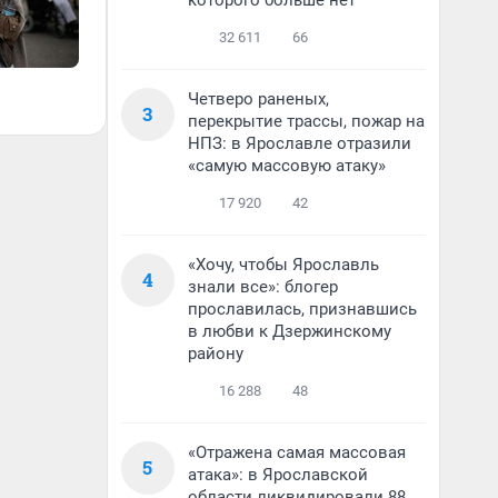
которого больше нет
32 611
66
Четверо раненых,
3
перекрытие трассы, пожар на
НПЗ: в Ярославле отразили
«самую массовую атаку»
17 920
42
«Хочу, чтобы Ярославль
4
знали все»: блогер
прославилась, признавшись
в любви к Дзержинскому
району
16 288
48
«Отражена самая массовая
5
атака»: в Ярославской
области ликвидировали 88