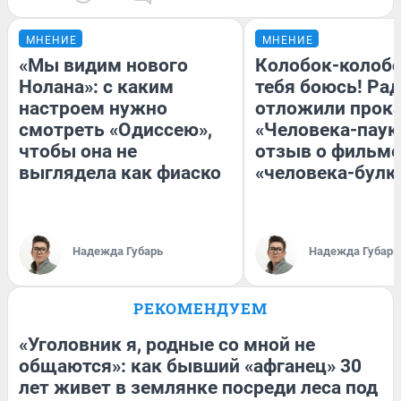
МНЕНИЕ
МНЕНИЕ
«Мы видим нового
Колобок-колобо
Нолана»: с каким
тебя боюсь! Рад
настроем нужно
отложили прок
смотреть «Одиссею»,
«Человека-паук
чтобы она не
отзыв о фильме
выглядела как фиаско
«человека-булк
Надежда Губарь
Надежда Губарь
РЕКОМЕНДУЕМ
«Уголовник я, родные со мной не
общаются»: как бывший «афганец» 30
лет живет в землянке посреди леса под