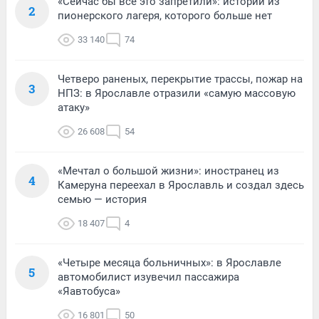
«Сейчас бы всё это запретили»: истории из
2
пионерского лагеря, которого больше нет
33 140
74
Четверо раненых, перекрытие трассы, пожар на
3
НПЗ: в Ярославле отразили «самую массовую
атаку»
26 608
54
«Мечтал о большой жизни»: иностранец из
4
Камеруна переехал в Ярославль и создал здесь
семью — история
18 407
4
«Четыре месяца больничных»: в Ярославле
5
автомобилист изувечил пассажира
«Яавтобуса»
16 801
50