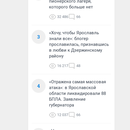
пионерского лагеря,
которого больше нет
32 486
66
«Хочу, чтобы Ярославль
3
знали все»: блогер
прославилась, признавшись
в любви к Дзержинскому
району
16 217
48
«Отражена самая массовая
4
атака»: в Ярославской
области ликвидировали 88
БПЛА. Заявление
губернатора
12 037
66