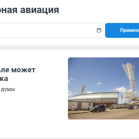
рная авиация
Примен
вле может
ка
й думы