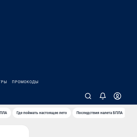
ГРЫ
ПРОМОКОДЫ
БПЛА
Где поймать настоящее лето
Последствия налета БПЛА
Ре