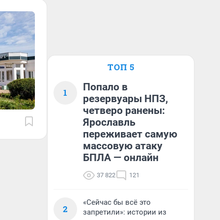
ТОП 5
Попало в
1
резервуары НПЗ,
четверо ранены:
Ярославль
переживает самую
массовую атаку
БПЛА — онлайн
37 822
121
«Сейчас бы всё это
2
запретили»: истории из