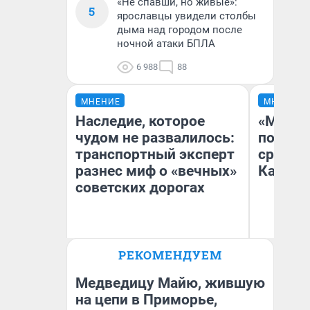
«Не спавши, но живые»:
5
ярославцы увидели столбы
дыма над городом после
ночной атаки БПЛА
6 988
88
МНЕНИЕ
МНЕНИЕ
Наследие, которое
«Машин
чудом не развалилось:
полете
транспортный эксперт
сравни
разнес миф о «вечных»
Казахс
советских дорогах
Олег Арефьев
РЕКОМЕНДУЕМ
Блогер, предприниматель,
Ан
владелец в транспортном
бизнесе
Медведицу Майю, жившую
на цепи в Приморье,