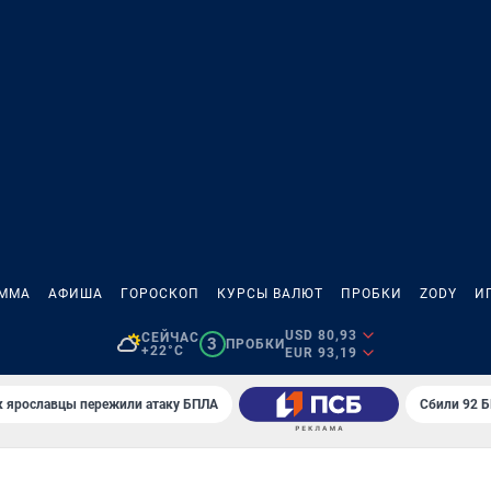
АММА
АФИША
ГОРОСКОП
КУРСЫ ВАЛЮТ
ПРОБКИ
ZODY
И
USD 80,93
СЕЙЧАС
3
ПРОБКИ
+22°C
EUR 93,19
к ярославцы пережили атаку БПЛА
Сбили 92 