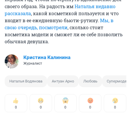
своего образа. На радость им
Наталья недавно
рассказала
, какой косметикой пользуется и что
входит в ее ежедневную бьюти-рутину.
Мы, в
свою очередь, посмотрели
, сколько стоит
косметика модели и сможет ли ее себе позволить
обычная девушка.
Кристина Калинина
Журналист
Наталья Водянова
Антуан Арно
Любовь
Супермодель
0
0
0
0
0