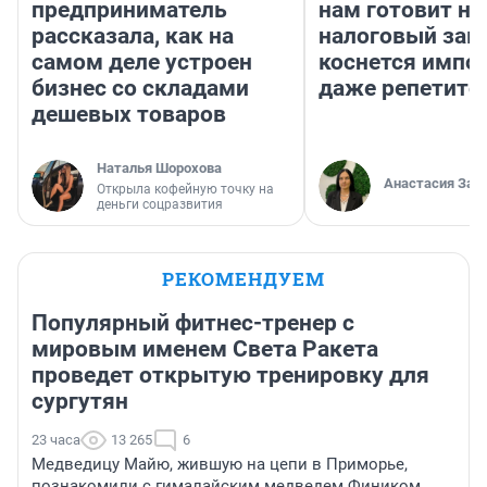
предприниматель
нам готовит н
рассказала, как на
налоговый зако
самом деле устроен
коснется импор
бизнес со складами
даже репетито
дешевых товаров
Наталья Шорохова
Анастасия Зав
Открыла кофейную точку на
деньги соцразвития
РЕКОМЕНДУЕМ
Популярный фитнес-тренер с
мировым именем Света Ракета
проведет открытую тренировку для
сургутян
23 часа
13 265
6
Медведицу Майю, жившую на цепи в Приморье,
познакомили с гималайским медведем Фиником