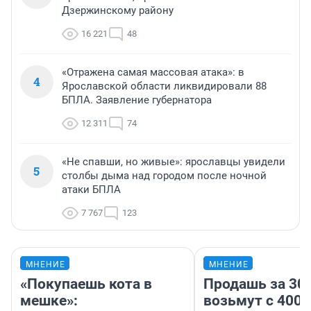
Дзержинскому району
16 221
48
«Отражена самая массовая атака»: в
4
Ярославской области ликвидировали 88
БПЛА. Заявление губернатора
12 311
74
«Не спавши, но живые»: ярославцы увидели
5
столбы дыма над городом после ночной
атаки БПЛА
7 767
123
МНЕНИЕ
МНЕНИЕ
«Покупаешь кота в
Продашь за 300
мешке»:
возьмут с 4000