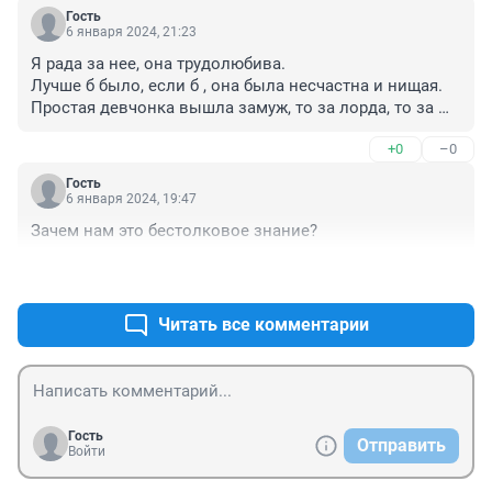
Гость
6 января 2024, 21:23
Я рада за нее, она трудолюбива.

Лучше б было, если б , она была несчастна и нищая. 
Простая девчонка вышла замуж, то за лорда, то за 
миллиардера. Явно, что то в ней есть

+0
–0
У каждого своя судьба, если у нас не получилось, 
давайте , порадуемся за тех, у кого все вышло.
Гость
6 января 2024, 19:47
Зачем нам это бестолковое знание?
+0
–0
Читать все комментарии
Гость
Отправить
Войти