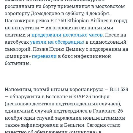
россиянами на борту приземлился в московском
аэропорту Домодедово в субботу, 4 декабря.
Пассажиров рейса ET 760 Ethiopian Airlines в город
не выпустили — их огородили сигнальными
лентами и
продержали несколько часов
. После на
автобусах
увезли на обсервацию
в подмосковный
санаторий. Позже Юлию Демину с подозрением на
«омикрон»
перевезли
в бокс инфекционной
больницы.
Напомним, новый штамм коронавируса — B.1.1.529
— обнаружили в Ботсване и ЮАР 25 ноября
(несколько десятков подтвержденных случаев),
единичный случай подтвердился в Гонконге. 26
ноября один случай заражения новым штаммом
также зафиксировали в Бельгии. Сегодня стало
известно об обнаружении «омикрона» в