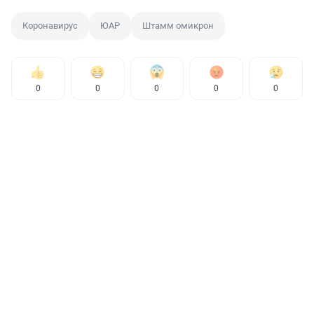
Коронавирус
ЮАР
Штамм омикрон
0
0
0
0
0