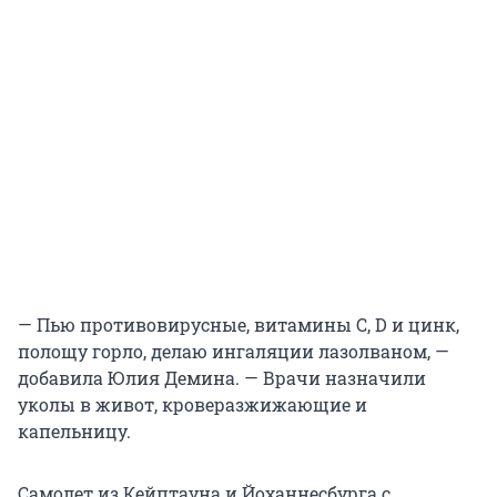
— Пью противовирусные, витамины С, D и цинк,
полощу горло, делаю ингаляции лазолваном, —
добавила Юлия Демина. — Врачи назначили
уколы в живот, кроверазжижающие и
капельницу.
Самолет из Кейптауна и Йоханнесбурга с