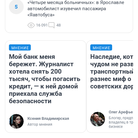
«Четыре месяца больничных»: в Ярославле
5
автомобилист изувечил пассажира
«Яавтобуса»
16 091
48
МНЕНИЕ
МНЕНИЕ
Мой банк меня
Наследие, кото
бережет. Журналист
чудом не разва
хотела снять 200
транспортный 
тысяч, чтобы погасить
разнес миф о 
кредит, — к ней домой
советских доро
приехала служба
безопасности
Олег Арефьев
Блогер, предпри
Ксения Владимирская
владелец в тра
Автор мнения
бизнесе