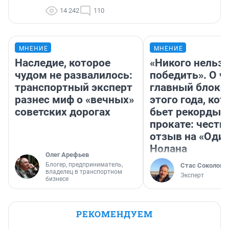
14 242
110
МНЕНИЕ
МНЕНИЕ
Наследие, которое
«Никого нельз
чудом не развалилось:
победить». О ч
транспортный эксперт
главный блокб
разнес миф о «вечных»
этого года, ко
советских дорогах
бьет рекорды 
прокате: честн
отзыв на «Оди
Нолана
Олег Арефьев
Блогер, предприниматель,
Стас Соколов
владелец в транспортном
Эксперт
бизнесе
РЕКОМЕНДУЕМ