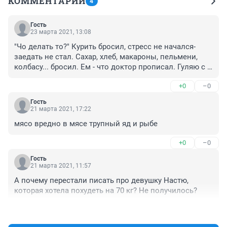
КОММЕНТАРИИ
4
Гость
23 марта 2021, 13:08
"Чо делать то?" Курить бросил, стресс не начался-
заедать не стал. Сахар, хлеб, макароны, пельмени, 
колбасу... бросил. Ем - что доктор прописал. Гуляю с 
собакой, катаюсь на лыжах и велосипеде...А вес 
+0
–0
растет!
Гость
21 марта 2021, 17:22
мясо вредно в мясе трупный яд и рыбе
+0
–0
Гость
21 марта 2021, 11:57
А почему перестали писать про девушку Настю, 
которая хотела похудеть на 70 кг? Не получилось?
+0
–0