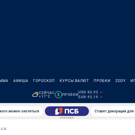
АММА
АФИША
ГОРОСКОП
КУРСЫ ВАЛЮТ
ПРОБКИ
ZODY
И
USD 80,93
СЕЙЧАС
3
ПРОБКИ
+17°C
EUR 93,19
 кого можно охотиться
Ставят декорации для
ТАЖ