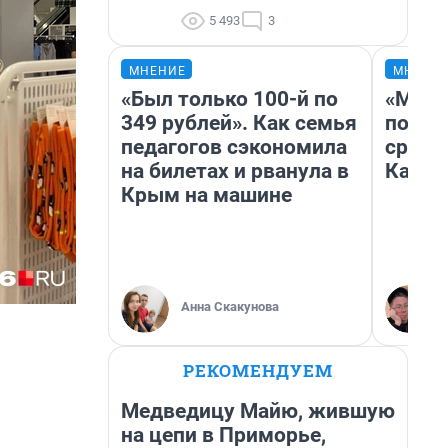
5 493
3
МНЕНИЕ
МНЕНИ
«Был только 100-й по
«Маши
349 рублей». Как семья
полет
педагогов сэкономила
сравн
на билетах и рванула в
Казах
Крым на машине
Анна Скакунова
РЕКОМЕНДУЕМ
Медведицу Майю, жившую
на цепи в Приморье,