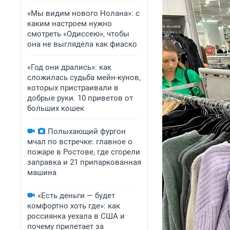
«Мы видим нового Нолана»: с
каким настроем нужно
смотреть «Одиссею», чтобы
она не выглядела как фиаско
«Год они дрались»: как
сложилась судьба мейн-кунов,
которых пристраивали в
добрые руки. 10 приветов от
больших кошек
Полыхающий фургон
мчал по встречке: главное о
пожаре в Ростове, где сгорели
заправка и 21 припаркованная
машина
«Есть деньги — будет
комфортно хоть где»: как
россиянка уехала в США и
почему прилетает за