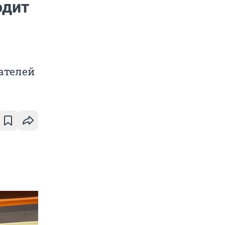
одит
ателей