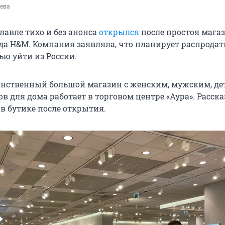
ева
славле тихо и без анонса
открылся
после простоя мага
да H&M. Компания заявляла, что планирует распродат
ью уйти из России.
инственный большой магазин с женским, мужским, де
в для дома работает в торговом центре «Аура». Расск
в бутике после открытия.