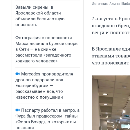
Источник: 
Алина Шиба
Завыли сирены: в
Ярославской области
7 августа в Яро
объявили беспилотную
опасность
шведского брен
вещи и полност
Фотография с поверхности
Марса вызвала бурные споры
В Ярославле ед
в Сети — на снимке
рассмотрели «загадочного
отделами товаро
ходящего человека»
что происходит 
Mercedes производителя
дронов подорвали под
Екатеринбургом —
рассказываем всё, что
известно о покушении
Паспарту работал в метро, а
Фура был продюсером: тайны
«Форта Боярд», о которых вы
не знали