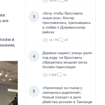
24 657
69
«Хочу, чтобы Ярославль
зин
3
знали все»: блогер
ь все
прославилась, признавшись
в любви к Дзержинскому
району
тским и
16 179
47
азываем,
Деревья падают, улицы ушли
4
под воду: на Ярославль
обрушилась мощная гроза.
Онлайн-трансляция
5 939
74
«Насиловал на глазах у
5
связанных родителей».
Новый поворот в деле
убийства россиян в Таиланде