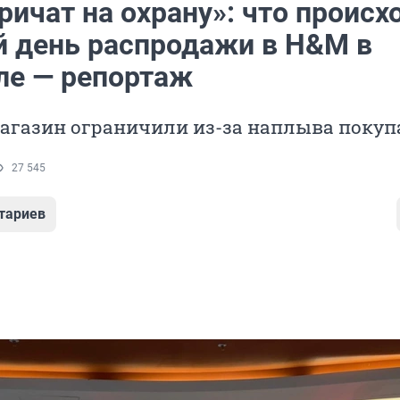
ичат на охрану»: что происх
й день распродажи в H&M в
ле — репортаж
магазин ограничили из-за наплыва покуп
27 545
тариев