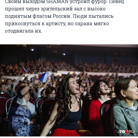
Своим выходом SHAMAN устроил фурор. Певец
прошел через зрительский зал с высоко
поднятым флагом России. Люди пытались
прикоснуться к артисту, но охрана мягко
отодвигала их.