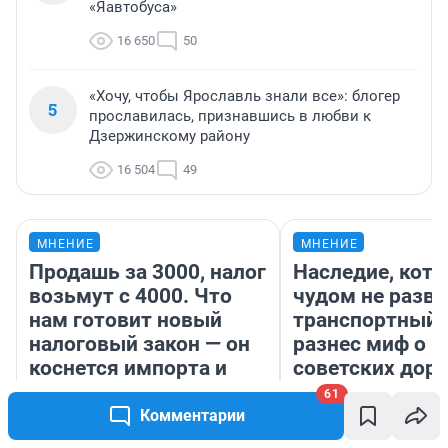
«Яавтобуса»
16 650
50
«Хочу, чтобы Ярославль знали все»: блогер
5
прославилась, признавшись в любви к
Дзержинскому району
16 504
49
МНЕНИЕ
МНЕНИЕ
Продашь за 3000, налог
Наследие, кото
возьмут с 4000. Что
чудом не разва
нам готовит новый
транспортный 
налоговый закон — он
разнес миф о 
коснется импорта и
советских доро
даже репетиторов
61
Комментарии