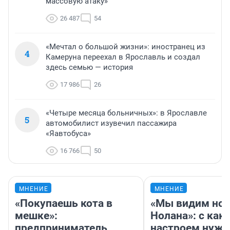
массовую атаку»
26 487
54
«Мечтал о большой жизни»: иностранец из
4
Камеруна переехал в Ярославль и создал
здесь семью — история
17 986
26
«Четыре месяца больничных»: в Ярославле
5
автомобилист изувечил пассажира
«Яавтобуса»
16 766
50
МНЕНИЕ
МНЕНИЕ
«Покупаешь кота в
«Мы видим нов
мешке»:
Нолана»: с как
предприниматель
настроем нужн