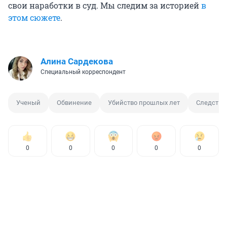
свои наработки в суд. Мы следим за историей
в
этом сюжете
.
Алина Сардекова
Специальный корреспондент
Ученый
Обвинение
Убийство прошлых лет
Следстве
0
0
0
0
0