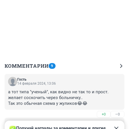
КОММЕНТАРИИ
9
Гость
14 февраля 2024, 13:06
а тот типа "ученый", как видно не так то и прост.

желает соскочить через больничку..

Так это обычная схема у жуликов😂😂
+0
–0
Гость
14 февраля 2024, 06:13
Получай награды за комментарии и другие 