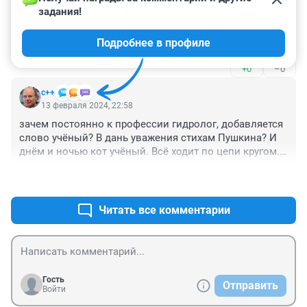
задания!
Во время пошли, верим искусственному интеллекту, а 
людям нет, подтверждающим фактам - нет. Что 
Подробнее в профиле
дальше?
+0
–0
с++
13 февраля 2024, 22:58
зачем постоянно к профессии гидролог, добавляется 
слово учёный? В дань уважения стихам Пушкина? И 
днём и ночью кот учёный. Всё ходит по цепи кругом... 
Или гидрологи делятся на учёных и неучёных, 
+0
–0
которые даже читать не умеют? Бобры?
Читать все комментарии
Гость
Отправить
Войти