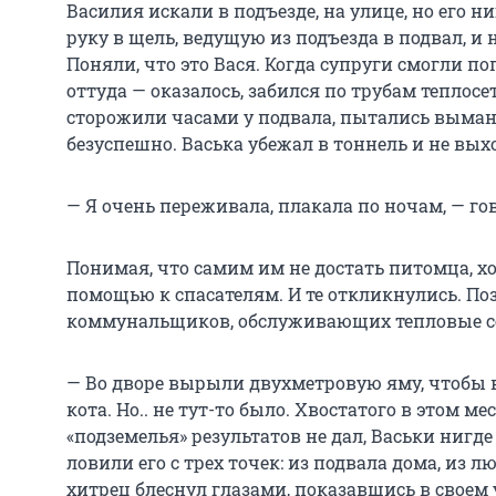
Василия искали в подъезде, на улице, но его н
руку в щель, ведущую из подъезда в подвал, и
Поняли, что это Вася. Когда супруги смогли поп
оттуда — оказалось, забился по трубам теплосе
сторожили часами у подвала, пытались вымани
безуспешно. Васька убежал в тоннель и не вых
— Я очень переживала, плакала по ночам, — го
Понимая, что самим им не достать питомца, х
помощью к спасателям. И те откликнулись. П
коммунальщиков, обслуживающих тепловые с
— Во дворе вырыли двухметровую яму, чтобы в
кота. Но.. не тут-то было. Хвостатого в этом ме
«подземелья» результатов не дал, Васьки нигд
ловили его с трех точек: из подвала дома, из лю
хитрец блеснул глазами, показавшись в своем 