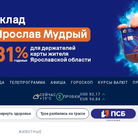
ДА
ТЕЛЕПРОГРАММА
АФИША
ГОРОСКОП
КУРСЫ ВАЛЮТ
П
USD 82,17
СЕЙЧАС
2
ПРОБКИ
+19°C
EUR 94,84
вернуть здоровье
Трое разбились на трассе
ЖИВОТНЫЕ