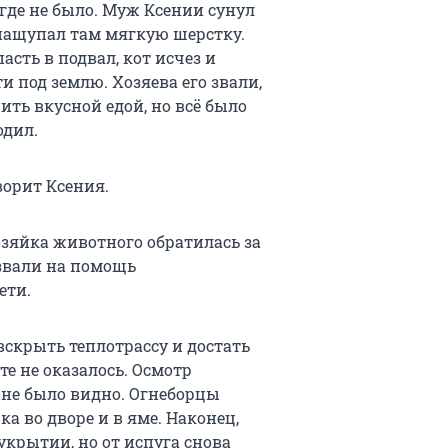
игде не было. Муж Ксении сунул
 нащупал там мягкую шерстку.
асть в подвал, кот исчез и
ти под землю. Хозяева его звали,
ть вкусной едой, но всё было
одил.
ворит Ксения.
озяйка животного обратилась за
озвали на помощь
ети.
скрыть теплотрассу и достать
сте не оказалось. Осмотр
е не было видно. Огнеборцы
ка во дворе и в яме. Наконец,
укрытии, но от испуга снова