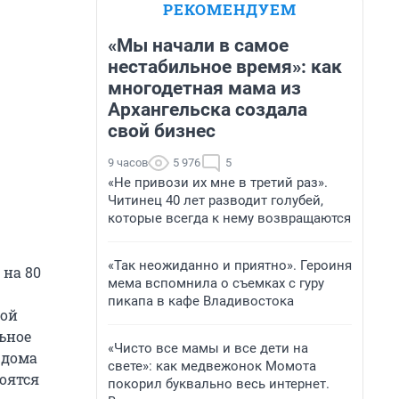
РЕКОМЕНДУЕМ
«Мы начали в самое
нестабильное время»: как
многодетная мама из
Архангельска создала
свой бизнес
9 часов
5 976
5
«Не привози их мне в третий раз».
Читинец 40 лет разводит голубей,
которые всегда к нему возвращаются
«Так неожиданно и приятно». Героиня
 на 80
мема вспомнила о съемках с гуру
пикапа в кафе Владивостока
кой
ьное
«Чисто все мамы и все дети на
 дома
свете»: как медвежонок Момота
оятся
покорил буквально весь интернет.