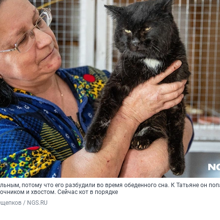
ьным, потому что его разбудили во время обеденного сна. К Татьяне он поп
чником и хвостом. Сейчас кот в порядке
Ощепков / NGS.RU