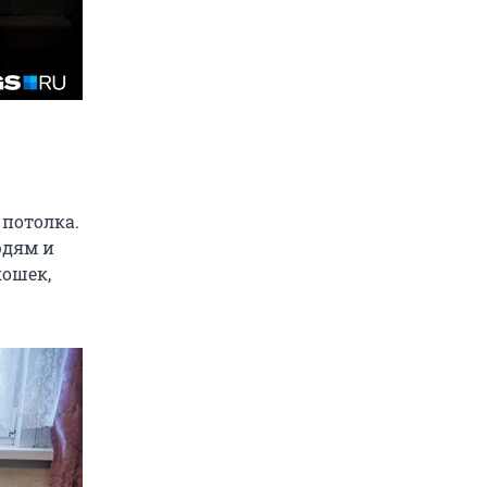
 потолка.
юдям и
кошек,