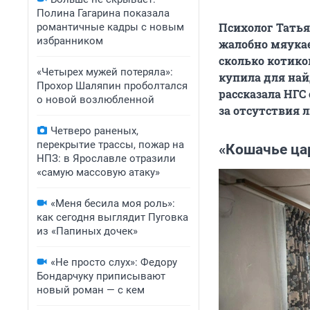
Полина Гагарина показала
Психолог Татья
романтичные кадры с новым
избранником
жалобно мяукае
сколько котико
«Четырех мужей потеряла»:
купила для на
Прохор Шаляпин проболтался
рассказала НГС
о новой возлюбленной
за отсутствия 
Четверо раненых,
перекрытие трассы, пожар на
«Кошачье ца
НПЗ: в Ярославле отразили
«самую массовую атаку»
«Меня бесила моя роль»:
как сегодня выглядит Пуговка
из «Папиных дочек»
«Не просто слух»: Федору
Бондарчуку приписывают
новый роман — с кем