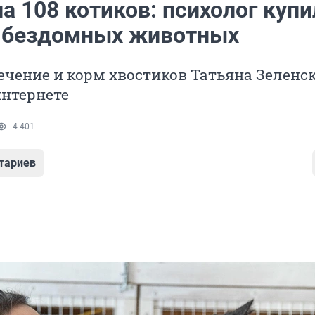
а 108 котиков: психолог купи
 бездомных животных
ечение и корм хвостиков Татьяна Зеленс
интернете
4 401
тариев