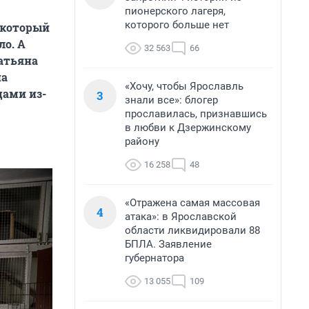
пионерского лагеря,
которого больше нет
 который
ло. А
32 563
66
атьяна
на
«Хочу, чтобы Ярославль
цами из-
3
знали все»: блогер
прославилась, признавшись
в любви к Дзержинскому
району
16 258
48
«Отражена самая массовая
4
атака»: в Ярославской
области ликвидировали 88
БПЛА. Заявление
губернатора
13 055
109