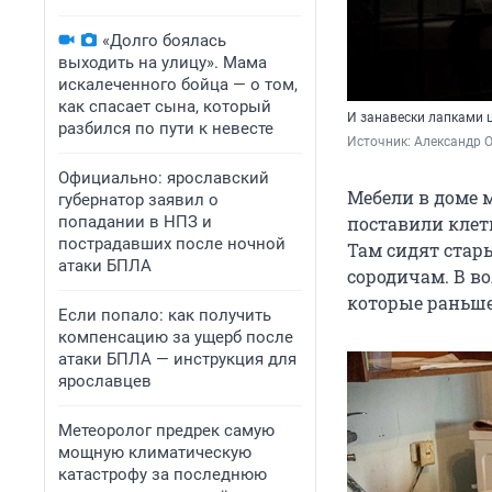
«Долго боялась
выходить на улицу». Мама
искалеченного бойца — о том,
как спасает сына, который
И занавески лапками 
разбился по пути к невесте
Источник: 
Александр 
Официально: ярославский
Мебели в доме 
губернатор заявил о
попадании в НПЗ и
поставили клет
пострадавших после ночной
Там сидят стар
атаки БПЛА
сородичам. В в
которые раньше
Если попало: как получить
компенсацию за ущерб после
атаки БПЛА — инструкция для
ярославцев
Метеоролог предрек самую
мощную климатическую
катастрофу за последнюю