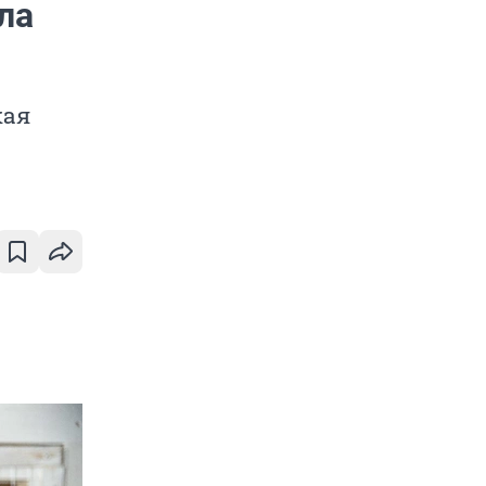
ла
кая