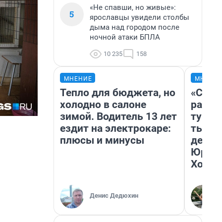
«Не спавши, но живые»:
5
ярославцы увидели столбы
дыма над городом после
ночной атаки БПЛА
10 235
158
МНЕНИЕ
МНЕНИ
Тепло для бюджета, но
«Слив
холодно в салоне
разоч
зимой. Водитель 13 лет
турис
ездит на электрокаре:
тысяч
плюсы и минусы
день 
Юрско
Хогва
Денис Дедюхин