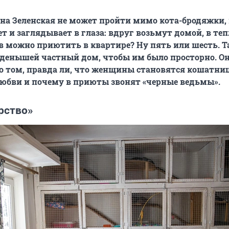
на Зеленская не может пройти мимо кота-бродяжки,
т и заглядывает в глаза: вдруг возьмут домой, в теп
в можно приютить в квартире? Ну пять или шесть. Т
йденышей частный дом, чтобы им было просторно.
О
 о том, правда ли, что женщины становятся кошатни
любви и почему в приюты звонят «черные ведьмы».
рство»