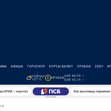
АММА
АФИША
ГОРОСКОП
КУРСЫ ВАЛЮТ
ПРОБКИ
ZODY
И
USD 80,93
СЕЙЧАС
5
ПРОБКИ
+27°C
EUR 93,19
ака БПЛА — коротко
Как ярославцы пережили
АЖ