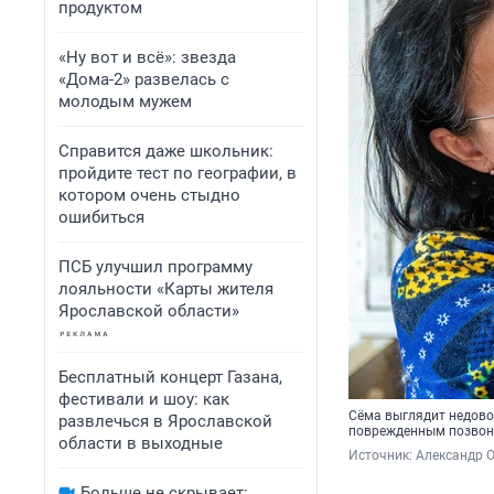
продуктом
«Ну вот и всё»: звезда
«Дома-2» развелась с
молодым мужем
Справится даже школьник:
пройдите тест по географии, в
котором очень стыдно
ошибиться
ПСБ улучшил программу
лояльности «Карты жителя
Ярославской области»
Бесплатный концерт Газана,
фестивали и шоу: как
Сёма выглядит недовол
развлечься в Ярославской
поврежденным позвоно
области в выходные
Источник: 
Александр 
Больше не скрывает: