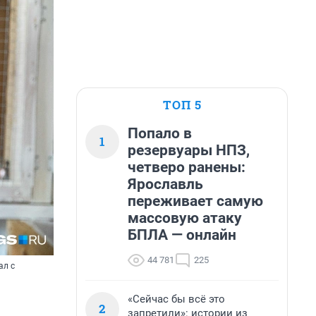
ТОП 5
Попало в
1
резервуары НПЗ,
четверо ранены:
Ярославль
переживает самую
массовую атаку
БПЛА — онлайн
44 781
225
ал с
«Сейчас бы всё это
2
запретили»: истории из