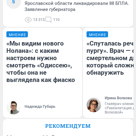
5
Ярославской области ликвидировали 88 БПЛА.
Заявление губернатора
13 313
110
МНЕНИЕ
МНЕНИЕ
«Мы видим нового
«Спуталась речь
Нолана»: с каким
пургу». Врач — о
настроем нужно
смертельном ди
смотреть «Одиссею»,
который сложн
чтобы она не
обнаружить
выглядела как фиаско
Ирина Волкова
Главврач клиник
Надежда Губарь
«Реабилитация д
Волковой»
РЕКОМЕНДУЕМ