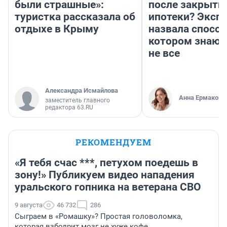
были страшные»:
после закрыти
туристка рассказала об
ипотеки? Эксп
отдыхе в Крыму
назвала способ
котором знают
не все
Александра Исмайлова
Анна Ермакова
заместитель главного
редактора 63.RU
РЕКОМЕНДУЕМ
«Я тебя счас ***, петухом поедешь в
зону!» Публикуем видео нападения
уральского гопника на ветерана СВО
9 августа
46 732
286
Сыграем в «Ромашку»? Простая головоломка,
которая взбодрит мозг не хуже кофе