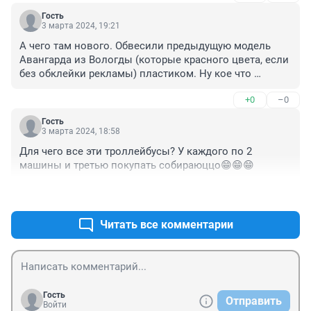
Гость
3 марта 2024, 19:21
А чего там нового. Обвесили предыдущую модель 
Авангарда из Вологды (которые красного цвета, если 
без обклейки рекламы) пластиком. Ну кое что 
облагородили. Принципиального отличия никакого от 
+0
–0
машин красного цвета. На первых красных 
Авангардах компрессор, сзади он расположен, когда 
Гость
включался, то пассажиры на задних сиденьях в 
3 марта 2024, 18:58
салоне стремались, а снаружи звук будто что то 
Для чего все эти троллейбусы? У каждого по 2 
сейчас отвалится. В новых жёлтых с компрессором 
машины и третью покупать собираюццо😁😁😁
походу справились. А автономкой что удивляться, 
она ещё на Тролзах была, пока с грамотным 
+0
–0
обслуживанием её не ухандокали. Сколько это чудо 
денежек стоит, наверное раза в полтора, дороже 
Читать все комментарии
красного Авангарда. А так особо кроме пластиковых 
обвесов ничего особенного.
Гость
Отправить
Войти