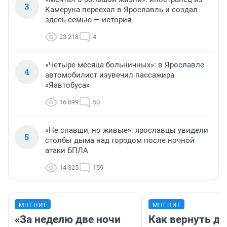
3
Камеруна переехал в Ярославль и создал
здесь семью — история
23 218
4
«Четыре месяца больничных»: в Ярославле
4
автомобилист изувечил пассажира
«Яавтобуса»
16 899
50
«Не спавши, но живые»: ярославцы увидели
5
столбы дыма над городом после ночной
атаки БПЛА
14 325
159
МНЕНИЕ
МНЕНИЕ
«За неделю две ночи
Как вернуть де