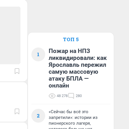
ТОП 5
Пожар на НПЗ
1
ликвидировали: как
Ярославль пережил
самую массовую
атаку БПЛА —
онлайн
48 278
280
«Сейчас бы всё это
2
запретили»: истории из
пионерского лагеря,