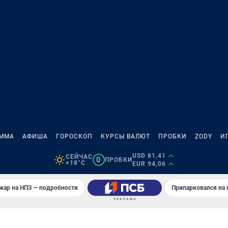
АММА
АФИША
ГОРОСКОП
КУРСЫ ВАЛЮТ
ПРОБКИ
ZODY
И
USD 81,41
СЕЙЧАС
0
ПРОБКИ
+18°C
EUR 94,06
жар на НПЗ — подробности
Припарковался на 