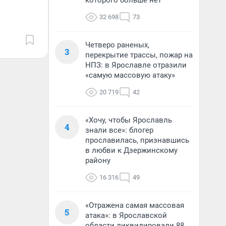
которого больше нет
32 698
73
Четверо раненых,
3
перекрытие трассы, пожар на
НПЗ: в Ярославле отразили
«самую массовую атаку»
20 719
42
«Хочу, чтобы Ярославль
4
знали все»: блогер
прославилась, признавшись
в любви к Дзержинскому
району
16 316
49
«Отражена самая массовая
5
атака»: в Ярославской
области ликвидировали 88