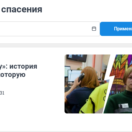
 спасения
Примен
у»: история
которую
31