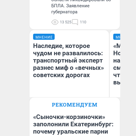
БПЛА. Заявление
губернатора
13 525
110
МНЕНИЕ
МНЕНИЕ
Наследие, которое
«Мы ви
чудом не развалилось:
Нолана
транспортный эксперт
настро
разнес миф о «вечных»
смотре
советских дорогах
чтобы 
выгляд
Олег Арефьев
РЕКОМЕНДУЕМ
Блогер, предприниматель,
На
владелец в транспортном
бизнесе
«Сыночки-корзиночки»
заполонили Екатеринбург:
почему уральские парни