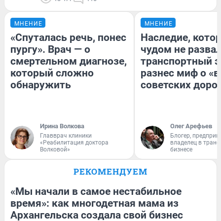
МНЕНИЕ
МНЕНИЕ
«Спуталась речь, понес
Наследие, кото
пургу». Врач — о
чудом не разва
смертельном диагнозе,
транспортный э
который сложно
разнес миф о «
обнаружить
советских доро
Ирина Волкова
Олег Арефьев
Главврач клиники
Блогер, предприн
«Реабилитация доктора
владелец в тран
Волковой»
бизнесе
РЕКОМЕНДУЕМ
«Мы начали в самое нестабильное
время»: как многодетная мама из
Архангельска создала свой бизнес