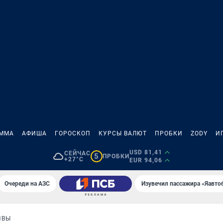
АММА
АФИША
ГОРОСКОП
КУРСЫ ВАЛЮТ
ПРОБКИ
ZODY
И
USD 81,41
СЕЙЧАС
5
ПРОБКИ
+27°C
EUR 94,06
Очереди на АЗС
Изувечил пассажира «Яавто
ИВЫ