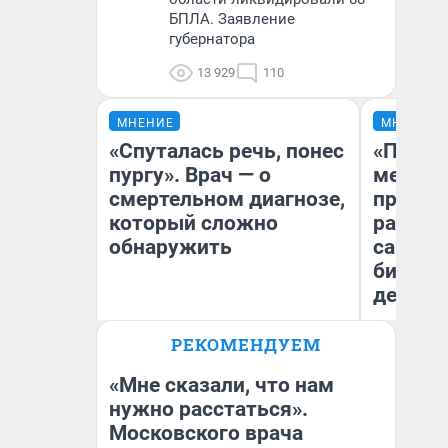
БПЛА. Заявление
губернатора
13 929
110
МНЕНИЕ
МНЕНИЕ
«Спуталась речь, понес
«Покуп
пургу». Врач — о
мешке»
смертельном диагнозе,
предпр
который сложно
рассказ
обнаружить
самом 
бизнес
дешевы
Ирина Волкова
РЕКОМЕНДУЕМ
На
Главврач клиники
«Реабилитация доктора
От
Волковой»
де
«Мне сказали, что нам
нужно расстаться».
Московского врача