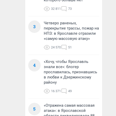
которого больше нет
32 811
73
Четверо раненых,
3
перекрытие трассы, пожар на
НПЗ: в Ярославле отразили
«самую массовую атаку»
24 570
51
«Хочу, чтобы Ярославль
4
знали все»: блогер
прославилась, признавшись
в любви к Дзержинскому
району
16 371
49
«Отражена самая массовая
5
атака»: в Ярославской
области ликвидировали 88