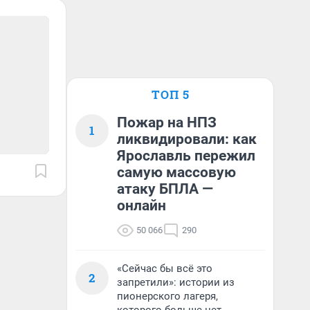
ТОП 5
Пожар на НПЗ
1
ликвидировали: как
Ярославль пережил
самую массовую
атаку БПЛА —
онлайн
50 066
290
«Сейчас бы всё это
2
запретили»: истории из
пионерского лагеря,