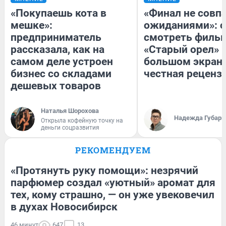
«Покупаешь кота в
«Финал не совпа
мешке»:
ожиданиями»: с
предприниматель
смотреть филь
рассказала, как на
«Старый орел» 
самом деле устроен
большом экран
бизнес со складами
честная реценз
дешевых товаров
Наталья Шорохова
Надежда Губарь
Открыла кофейную точку на
деньги соцразвития
РЕКОМЕНДУЕМ
«Протянуть руку помощи»: незрячий
парфюмер создал «уютный» аромат для
тех, кому страшно, — он уже увековечил
в духах Новосибирск
46 минут
647
13