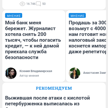
16 746
50
МНЕНИЕ
МНЕНИЕ
Мой банк меня
Продашь за 3000
бережет. Журналист
возьмут с 4000.
хотела снять 200
нам готовит но
тысяч, чтобы погасить
налоговый зако
кредит, — к ней домой
коснется импор
приехала служба
даже репетитор
безопасности
Ксения Владимирская
Анастасия Завг
Автор мнения
РЕКОМЕНДУЕМ
Выжившая после атаки с кислотой
петербурженка выписалась из