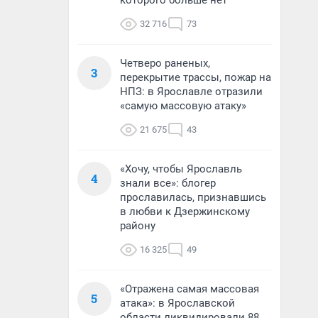
которого больше нет
32 716
73
Четверо раненых,
3
перекрытие трассы, пожар на
НПЗ: в Ярославле отразили
«самую массовую атаку»
21 675
43
«Хочу, чтобы Ярославль
4
знали все»: блогер
прославилась, признавшись
в любви к Дзержинскому
району
16 325
49
«Отражена самая массовая
5
атака»: в Ярославской
области ликвидировали 88