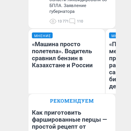
БПЛА. Заявление
губернатора
13 771
110
МНЕНИЕ
МНЕНИЕ
«Машина просто
«Покуп
полетела». Водитель
мешке»
сравнил бензин в
предпр
Казахстане и России
рассказ
самом 
бизнес
дешевы
РЕКОМЕНДУЕМ
На
Анатолий Кузнецов
От
де
Как приготовить
фаршированные перцы —
простой рецепт от