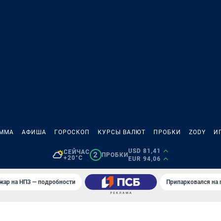
АММА
АФИША
ГОРОСКОП
КУРСЫ ВАЛЮТ
ПРОБКИ
ZODY
И
USD 81,41
СЕЙЧАС
2
ПРОБКИ
+20°C
EUR 94,06
жар на НПЗ — подробности
Припарковался на 