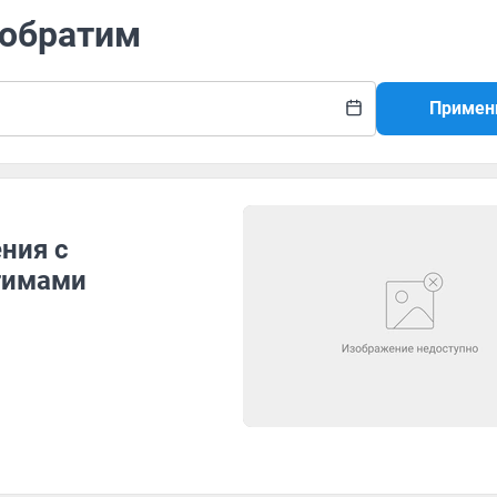
побратим
Примен
ния с
тимами