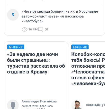
«Четыре месяца больничных»: в Ярославле
5
автомобилист изувечил пассажира
«Яавтобуса»
16 794
50
МНЕНИЕ
МНЕНИЕ
«За неделю две ночи
Колобок-колобо
были страшные»:
тебя боюсь! Ра
туристка рассказала об
отложили прок
отдыхе в Крыму
«Человека-пау
отзыв о фильм
«человека-бул
Александра Исмайлова
Надежда Губар
заместитель главного