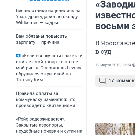
«Заводи
Беспилотники нацелились на
известн
Урал: дрон ударил по складу
Wildberries — кадры
восьми 
Вам обязаны повысить
В Ярославле
зарплату — причина
в суд
«Если сверху летит ракета и
сжигает мой товар, то это не
12 марта 2019, 13:34
мой риск». Основатель Levrana
обрушился с критикой на
Татьяну Ким
17
коммен
Правила оплаты за
коммуналку изменятся: что
произойдет с квитанциями
«Рейс задерживается».
Закрытые аэропорты,
неудобные ночевки и сутки на