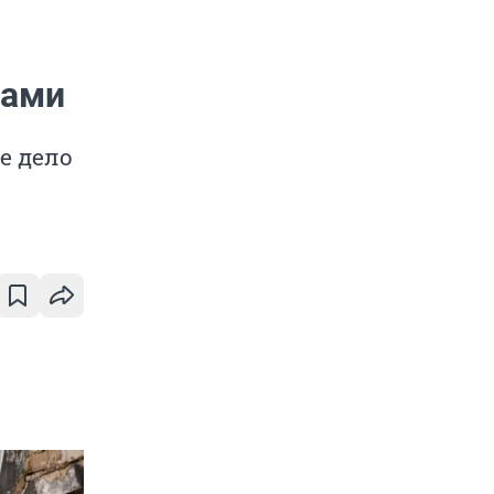
ками
е дело