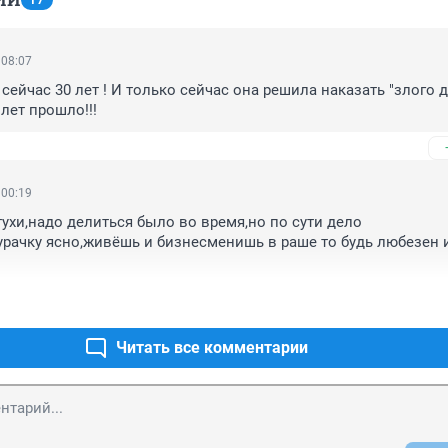
17
 08:07
 сейчас 30 лет ! И только сейчас она решила наказать "злого д
 лет прошло!!!
 00:19
ухи,надо делиться было во время,но по сути дело 
рачку ясно,живёшь и бизнесменишь в раше то будь любезен 
Читать все комментарии