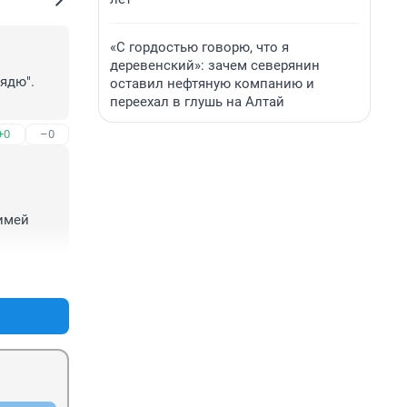
«С гордостью говорю, что я
деревенский»: зачем северянин
ядю". 
оставил нефтяную компанию и
переехал в глушь на Алтай
+0
–0
имей 
+0
–0