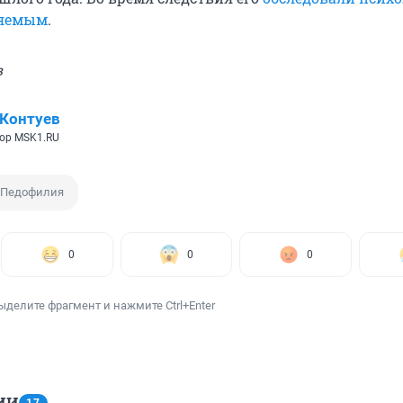
няемым
.
в
Контуев
ор MSK1.RU
Педофилия
0
0
0
ыделите фрагмент и нажмите Ctrl+Enter
ИИ