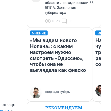
области ликвидировали 88
БПЛА. Заявление
губернатора
13 783
110
МНЕНИЕ
МНЕНИ
«Мы видим нового
Насле
Нолана»: с каким
чудом
настроем нужно
транс
смотреть «Одиссею»,
разне
чтобы она не
совет
выглядела как фиаско
Надежда Губарь
м
он ещё
РЕКОМЕНДУЕМ
ологи
и