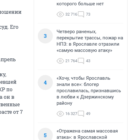
которого больше нет
тношении
32 716
73
уд. Его
Четверо раненых,
3
перекрытие трассы, пожар на
НПЗ: в Ярославле отразили
«самую массовую атаку»
апрель
21 764
43
ку,
«Хочу, чтобы Ярославль
рпевшей
4
знали все»: блогер
КР по
прославилась, признавшись
а он в
в любви к Дзержинскому
району
твенные
асте от 7
16 327
49
«Отражена самая массовая
5
атака»: в Ярославской