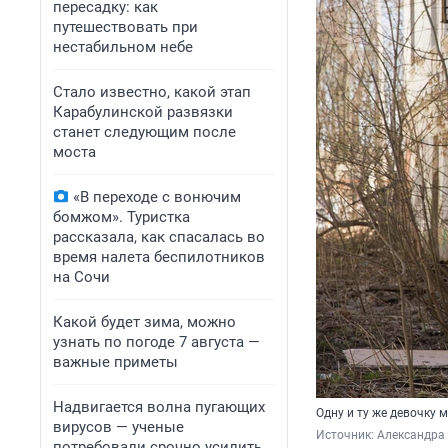
пересадку: как
путешествовать при
нестабильном небе
Стало известно, какой этап
Карабулинской развязки
станет следующим после
моста
«В переходе с вонючим
бомжом». Туристка
рассказала, как спасалась во
время налета беспилотников
на Сочи
Какой будет зима, можно
узнать по погоде 7 августа —
важные приметы
Надвигается волна пугающих
Одну и ту же девочку
вирусов — ученые
Источник: 
Александра
потребовали срочно усилить