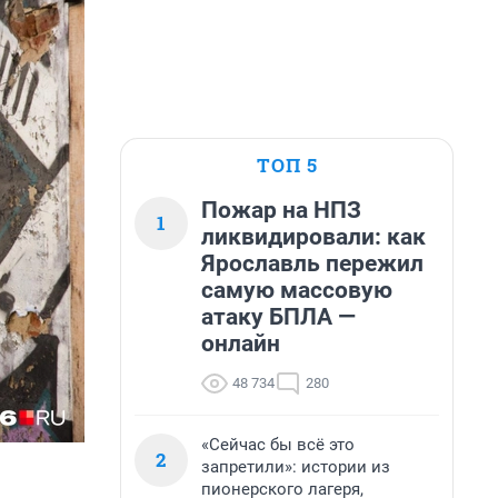
ТОП 5
Пожар на НПЗ
1
ликвидировали: как
Ярославль пережил
самую массовую
атаку БПЛА —
онлайн
48 734
280
«Сейчас бы всё это
2
запретили»: истории из
пионерского лагеря,