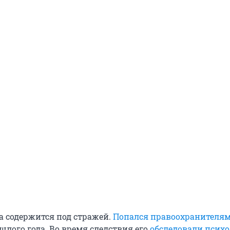
 содержится под стражей.
Попался правоохранителя
шлого года. Во время следствия его
обследовали псих