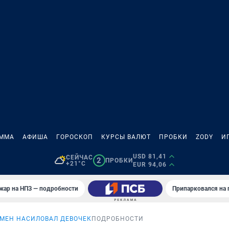
АММА
АФИША
ГОРОСКОП
КУРСЫ ВАЛЮТ
ПРОБКИ
ZODY
И
USD 81,41
СЕЙЧАС
2
ПРОБКИ
+21°C
EUR 94,06
жар на НПЗ — подробности
Припарковался на 
МЕН НАСИЛОВАЛ ДЕВОЧЕК
ПОДРОБНОСТИ