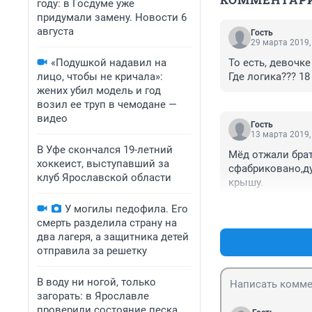
году: в Госдуме уже
придумали замену. Новости 6
августа
Гость
29 марта 2019,
«Подушкой надавил на
То есть, девочке
лицо, чтобы не кричала»:
Где логика??? 18
жених убил модель и год
возил ее труп в чемодане —
видео
Гость
13 марта 2019,
В Уфе скончался 19-летний
Мёд отжали брат
хоккеист, выступавший за
сфабриковано,ду
клуб Ярославской области
крышу.
У могилы педофила. Его
смерть разделила страну на
два лагеря, а защитника детей
отправила за решетку
В воду ни ногой, только
загорать: в Ярославле
проверили состояние песка