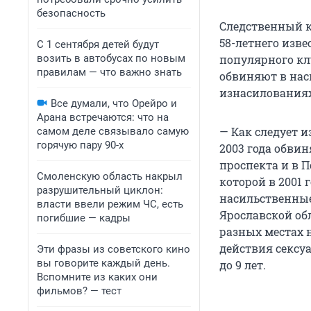
безопасность
Следственный к
58-летнего изв
С 1 сентября детей будут
возить в автобусах по новым
популярного кл
правилам — что важно знать
обвиняют в нас
изнасилованиях
Все думали, что Орейро и
Арана встречаются: что на
— Как следует и
самом деле связывало самую
горячую пару 90-х
2003 года обви
проспекта и в 
Смоленскую область накрыл
которой в 2001 
разрушительный циклон:
насильственные
власти ввели режим ЧС, есть
Ярославской обл
погибшие — кадры
разных местах 
действия сексуа
Эти фразы из советского кино
вы говорите каждый день.
до 9 лет.
Вспомните из каких они
фильмов? — тест