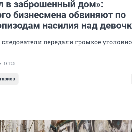
л в заброшенный дом»:
ого бизнесмена обвиняют по
эпизодам насилия над девоч
 следователи передали громкое уголовно
18 725
тариев