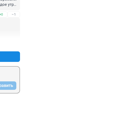
дое утро 
.На 
+0
–1
 этой 
+0
–0
равить