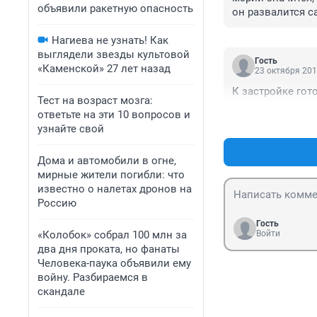
объявили ракетную опасность
он развалится с
идут учиться ми
днях, кстати, од
Нагиева не узнать! Как
развалиной разв
выглядели звезды культовой
Гость
«Каменской» 27 лет назад
23 октября 201
К застройке гот
Тест на возраст мозга:
ответьте на эти 10 вопросов и
узнайте свой
Дома и автомобили в огне,
мирные жители погибли: что
известно о налетах дронов на
Россию
Гость
Войти
«Колобок» собрал 100 млн за
два дня проката, но фанаты
Человека-паука объявили ему
войну. Разбираемся в
скандале