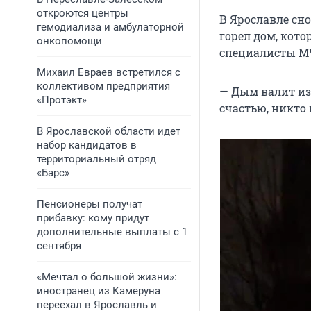
откроются центры
В Ярославле сн
гемодиализа и амбулаторной
горел дом, кот
онкопомощи
специалисты М
Михаил Евраев встретился с
коллективом предприятия
— Дым валит из 
«Протэкт»
счастью, никто 
В Ярославской области идет
набор кандидатов в
территориальный отряд
«Барс»
Пенсионеры получат
прибавку: кому придут
дополнительные выплаты с 1
сентября
«Мечтал о большой жизни»:
иностранец из Камеруна
переехал в Ярославль и