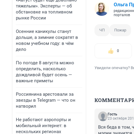
«Август будет еще довольно
Ольга П
тяжелым». Эксперты — об
редакционн
обстановке на топливном
порталов
рынке России
ЧП
Пожар
Осенние каникулы станут
дольше, а зимние сократят в
новом учебном году: в чём
дело
0
По погоде 8 августа можно
Увидели опечатку? В
определить, насколько
дождливой будет осень —
важные приметы
Россиянина арестовали за
КОММЕНТАР
звезды в Telegram — что он
натворил
Гость
23 октября 201
Не работают аэропорты и
мобильный интернет: в
Вся беда в том, 
нескольких регионах
мэрии значится, 