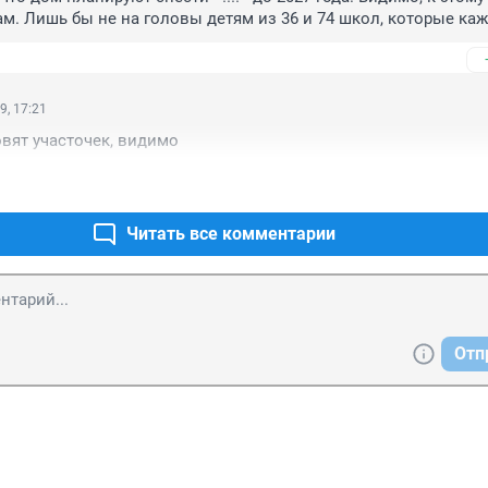
ам. Лишь бы не на головы детям из 36 и 74 школ, которые каж
мо этой развалюхи. Вот тебе и безопасный маршрут до школы..
ин из балконов дома просто рухнул вниз. Жаль что мэр рядом с
е что на машине мимо проедет.
9, 17:21
овят участочек, видимо
Читать все комментарии
Отп