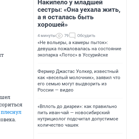
Накипело у младшей
сестры: «Она уехала жить,
а я осталась быть
хорошей»
4 минуты
79
Обсудить
«Не вольеры, а камеры пыток»:
девушка пожаловалась на состояние
ят
экопарка «Лотос» в Уссурийске
Фермер Джастас Уолкер, известный
как «веселый молочник», заявил что
его семью могут выдворить из
России — видео
ишел
ссориться
«Вплоть до диареи»: как правильно
,
плеснул
пить иван-чай — новосибирский
овека.
нутрициолог подсчитал допустимое
количество чашек