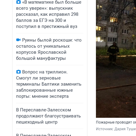
«В математике был больше
всего уверен»: выпускник
рассказал, как исправил 298
баллов за ЕГЭ на 300 и
поступил в престижный вуз
Руины былой роскоши: что
осталось от уникальных
корпусов Ярославской
большой мануфактуры
Вопрос на триллион.
Смогут ли зерновые
терминалы Балтики заменить
заблокированные южные
порты: мнение эксперта
В Переславле-Залесском
продолжают благоустраивать
пешеходный центр
Пожарные проводят о
Источник: 
Дария Туши
​​​​В Переславле-Залесском