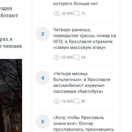
которого больше нет
годня
32 939
73
аботают
Четверо раненых,
3
перекрытие трассы, пожар на
аз, к
НПЗ: в Ярославле отразили
е человек
«самую массовую атаку»
25 699
54
«Четыре месяца
4
больничных»: в Ярославле
автомобилист изувечил
пассажира «Яавтобуса»
16 565
50
«Хочу, чтобы Ярославль
5
знали все»: блогер
прославилась, признавшись