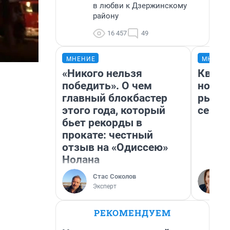
в любви к Дзержинскому
району
16 457
49
МНЕНИЕ
МНЕНИ
«Никого нельзя
Кварт
победить». О чем
но де
главный блокбастер
рынок
этого года, который
сейча
бьет рекорды в
прокате: честный
отзыв на «Одиссею»
Нолана
Стас Соколов
Эксперт
РЕКОМЕНДУЕМ