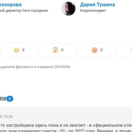
рохорова
Дария Тушина
ый директор Сети городских
Корреспондент
0
0
0
ыделите фрагмент и нажмите Ctrl+Enter
ИИ
2
9, 18:36
что застройщика здесь пока и не хватает - в официальном отве
что дом планируют снести - !!!! - до 2027 года. Видимо, к этому