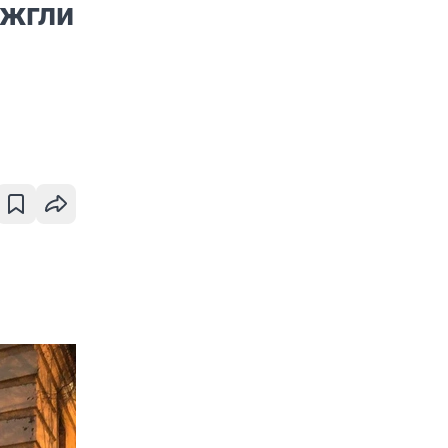
ожгли