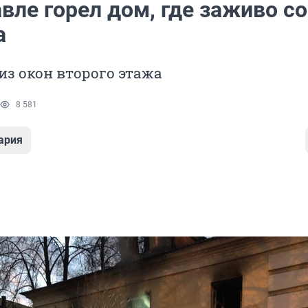
вле горел дом, где заживо с
а
з окон второго этажа
8 581
ария