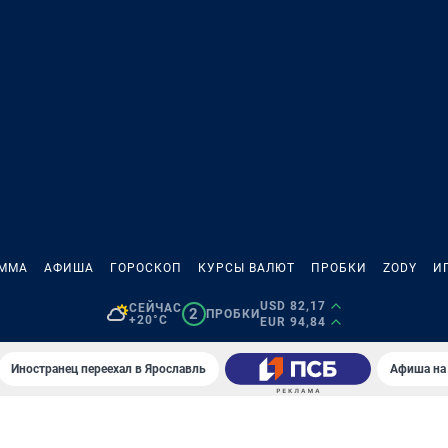
АММА
АФИША
ГОРОСКОП
КУРСЫ ВАЛЮТ
ПРОБКИ
ZODY
И
USD 82,17
СЕЙЧАС
2
ПРОБКИ
+20°C
EUR 94,84
Иностранец переехал в Ярославль
Афиша на