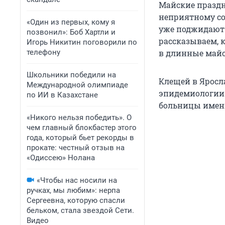
Майские праздн
неприятному со
«Один из первых, кому я
уже поджидают 
позвонил»: Боб Хартли и
рассказываем, 
Игорь Никитин поговорили по
телефону
в длинные майс
Школьники победили на
Клещей в Яросл
Международной олимпиаде
эпидемиологии 
по ИИ в Казахстане
больницы имени
«Никого нельзя победить». О
чем главный блокбастер этого
года, который бьет рекорды в
прокате: честный отзыв на
«Одиссею» Нолана
«Чтобы нас носили на
ручках, мы любим»: нерпа
Сергеевна, которую спасли
бельком, стала звездой Сети.
Видео