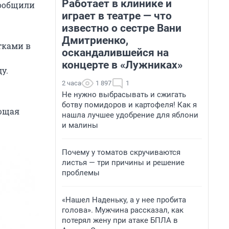
Работает в клинике и
сообщили
играет в театре — что
известно о сестре Вани
Дмитриенко,
тками в
оскандалившейся на
концерте в «Лужниках»
у.
2 часа
1 897
1
Не нужно выбрасывать и сжигать
ботву помидоров и картофеля! Как я
ующая
нашла лучшее удобрение для яблони
и малины
Почему у томатов скручиваются
листья — три причины и решение
проблемы
«Нашел Наденьку, а у нее пробита
голова». Мужчина рассказал, как
потерял жену при атаке БПЛА в