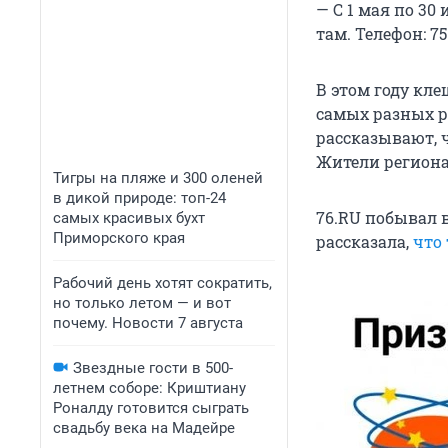
— С 1 мая по 3
там. Телефон: 75
В этом году кл
самых разных р
рассказывают, 
Жители региона
Тигры на пляже и 300 оленей
в дикой природе: топ-24
76.RU побывал 
самых красивых бухт
Приморского края
рассказала,
что
Рабочий день хотят сократить,
но только летом — и вот
почему. Новости 7 августа
Звездные гости в 500-
летнем соборе: Криштиану
Роналду готовится сыграть
свадьбу века на Мадейре