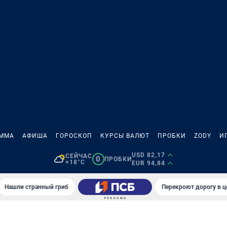
АММА
АФИША
ГОРОСКОП
КУРСЫ ВАЛЮТ
ПРОБКИ
ZODY
И
USD 82,17
СЕЙЧАС
0
ПРОБКИ
+18°C
EUR 94,84
Нашли странный гриб
Перекроют дорогу в ц