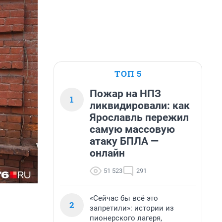
ТОП 5
Пожар на НПЗ
1
ликвидировали: как
Ярославль пережил
самую массовую
атаку БПЛА —
онлайн
51 523
291
«Сейчас бы всё это
2
запретили»: истории из
пионерского лагеря,