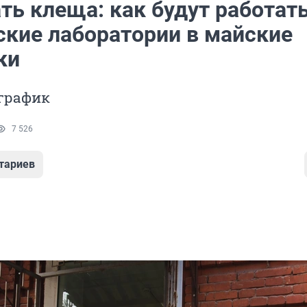
ть клеща: как будут работат
ские лаборатории в майские
ки
график
7 526
тариев