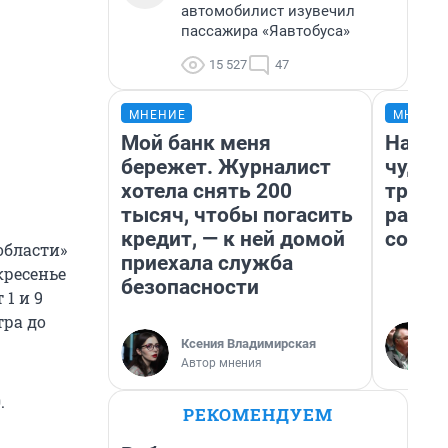
автомобилист изувечил
пассажира «Яавтобуса»
15 527
47
МНЕНИЕ
МНЕНИ
Мой банк меня
Насле
бережет. Журналист
чудом
хотела снять 200
транс
тысяч, чтобы погасить
разне
кредит, — к ней домой
совет
области»
приехала служба
скресенье
безопасности
1 и 9
тра до
Ксения Владимирская
Автор мнения
.
РЕКОМЕНДУЕМ