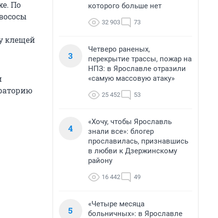
е. По
которого больше нет
овососы
32 903
73
му клещей
Четверо раненых,
3
перекрытие трассы, пожар на
НПЗ: в Ярославле отразили
и
«самую массовую атаку»
ораторию
25 452
53
«Хочу, чтобы Ярославль
4
знали все»: блогер
прославилась, признавшись
в любви к Дзержинскому
району
16 442
49
«Четыре месяца
5
больничных»: в Ярославле