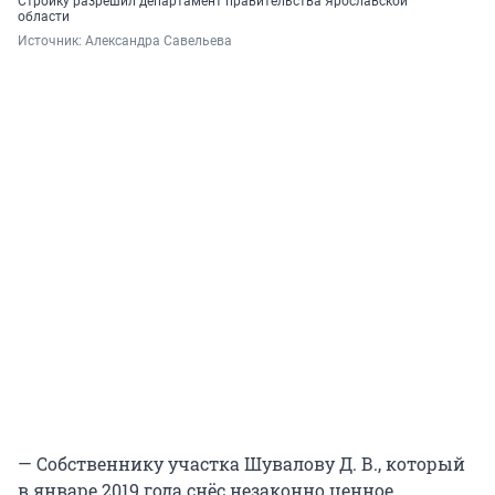
Стройку разрешил департамент правительства Ярославской
области
Источник: 
Александра Савельева
— Собственнику участка Шувалову Д. В., который
в январе 2019 года снёс незаконно ценное