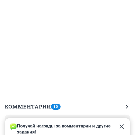
КОММЕНТАРИИ
10
Гость
8 августа 2019, 07:17
Получай награды за комментарии и другие 
задания!
А ещё со страниц и экранов СМИ врали, что якобы "не 