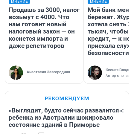
МНЕНИЕ
МНЕНИЕ
Продашь за 3000, налог
Мой банк меня
возьмут с 4000. Что
бережет. Журн
нам готовит новый
хотела снять 2
налоговый закон — он
тысяч, чтобы п
коснется импорта и
кредит, — к не
даже репетиторов
приехала служ
безопасности
Ксения Владим
Анастасия Завгородняя
Автор мнения
РЕКОМЕНДУЕМ
«Выглядит, будто сейчас развалится»:
ребенка из Австралии шокировало
состояние зданий в Приморье