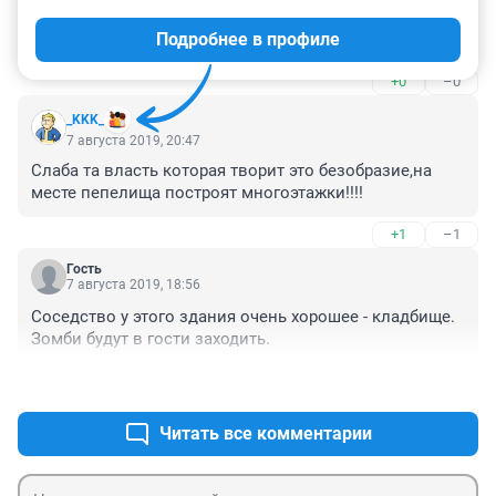
знают кто собственник и некого наказывать за 
Подробнее в профиле
поджоги". И вместо уголовного дела выдают 
разрешение на строительство.
+0
–0
_KKK_
7 августа 2019, 20:47
Слаба та власть которая творит это безобразие,на 
месте пепелища построят многоэтажки!!!!
+1
–1
Гость
7 августа 2019, 18:56
Соседство у этого здания очень хорошее - кладбище. 
Зомби будут в гости заходить.
+0
–1
Читать все комментарии