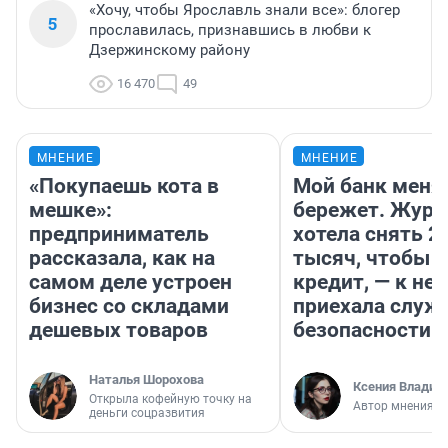
«Хочу, чтобы Ярославль знали все»: блогер
5
прославилась, признавшись в любви к
Дзержинскому району
16 470
49
МНЕНИЕ
МНЕНИЕ
«Покупаешь кота в
Мой банк меня
мешке»:
бережет. Журн
предприниматель
хотела снять 2
рассказала, как на
тысяч, чтобы п
самом деле устроен
кредит, — к не
бизнес со складами
приехала служ
дешевых товаров
безопасности
Наталья Шорохова
Ксения Владим
Открыла кофейную точку на
Автор мнения
деньги соцразвития