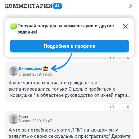
КОММЕНТАРИИ
41
Гость
4 августа 2020, 14:21
Получай награды за комментарии и другие 
задания!
Хорошо, тогда вычеркните из школьной программы, 
да и из науки вместе с их изобретениями, которыми 
Подробнее в профиле
вы пользуетесь сами ежедневно, имена всех «этих». 
Остаётся, что без «них», вы сами становитесь нулями.
+0
–0
Диллинджер
5 июня 2019, 19:55
А моё частное мнение,эти граждане так 
активизировались только С целью пробиться к 
"кормушке " в областное руководство от ихней партии 
Т.к.страна демократическая и ихняя партия вполне 
+0
–0
имеет право быть вовласти города и решать задачи 
города,а этот учитель как показатель ,что и у них есть 
Гость
люди С гуманитарным образованием .

5 июня 2019, 18:47
Ведь они прекрасно понимают,что все ихние 
А что за потребность у этих ЛГБТ на каждом углу 
перформансы и демонстрации раздражают людей ,но 
заявлять о своих сексуальных пристрастиях? Держите 
ихняя задача не призывание стать такими же как 