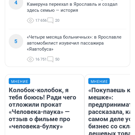
4
Камеруна переехал в Ярославль и создал
здесь семью — история
17 656
20
«Четыре месяца больничных»: в Ярославле
5
автомобилист изувечил пассажира
«Яавтобуса»
16 751
50
МНЕНИЕ
МНЕНИЕ
Колобок-колобок, я
«Покупаешь ко
тебя боюсь! Ради чего
мешке»:
отложили прокат
предпринимат
«Человека-паука» —
рассказала, как
отзыв о фильме про
самом деле ус
«человека-булку»
бизнес со скл
дешевых това