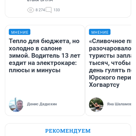
8 274
133
МНЕНИЕ
МНЕНИЕ
Тепло для бюджета, но
«Сливочное пи
холодно в салоне
разочаровало»
зимой. Водитель 13 лет
туристы запла
ездит на электрокаре:
тысяч, чтобы 
плюсы и минусы
день гулять по
Юрского перио
Хогвартсу
Денис Дедюхин
Яна Шаламова
РЕКОМЕНДУЕМ