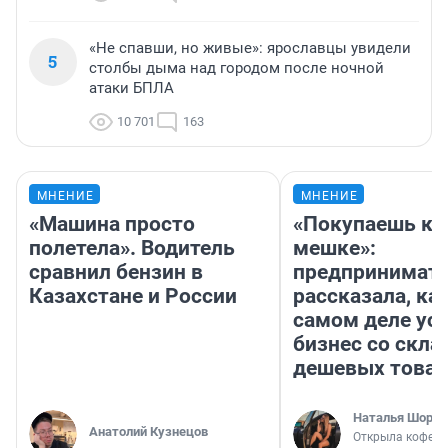
«Не спавши, но живые»: ярославцы увидели
5
столбы дыма над городом после ночной
атаки БПЛА
10 701
163
МНЕНИЕ
МНЕНИЕ
«Машина просто
«Покупаешь ко
полетела». Водитель
мешке»:
сравнил бензин в
предпринимат
Казахстане и России
рассказала, как
самом деле ус
бизнес со скл
дешевых това
Наталья Шорох
Анатолий Кузнецов
Открыла кофейн