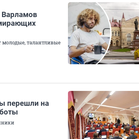
я Варламов
ымирающих
ют молодые, талантливые
ты перешли на
аботы
анники