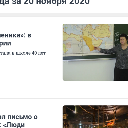
да за 20 ноября 2020
еника»: в
ории
ала в школе 40 лет
ал письмо о
: «Люди