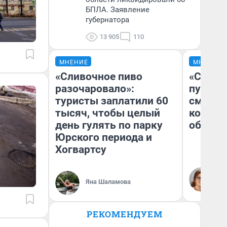
БПЛА. Заявление
губернатора
13 905
110
МНЕНИЕ
МНЕНИЕ
«Сливочное пиво
«Спутал
разочаровало»:
пургу».
туристы заплатили 60
смерте
тысяч, чтобы целый
которы
день гулять по парку
обнару
Юрского периода и
Хогвартсу
Ир
Гл
Яна Шаламова
«Р
Во
РЕКОМЕНДУЕМ