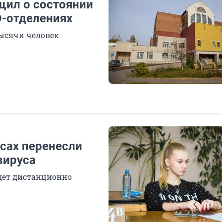
щил о состоянии
D-отделениях
ысячи человек
ссах перенесли
вируса
йдет дистанционно