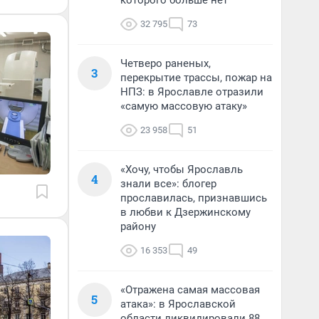
которого больше нет
32 795
73
Четверо раненых,
3
перекрытие трассы, пожар на
НПЗ: в Ярославле отразили
«самую массовую атаку»
23 958
51
«Хочу, чтобы Ярославль
4
знали все»: блогер
прославилась, признавшись
в любви к Дзержинскому
району
16 353
49
«Отражена самая массовая
5
атака»: в Ярославской
области ликвидировали 88