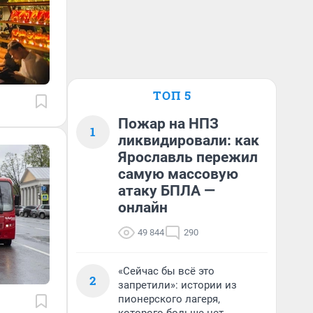
ТОП 5
Пожар на НПЗ
1
ликвидировали: как
Ярославль пережил
самую массовую
атаку БПЛА —
онлайн
49 844
290
«Сейчас бы всё это
2
запретили»: истории из
пионерского лагеря,