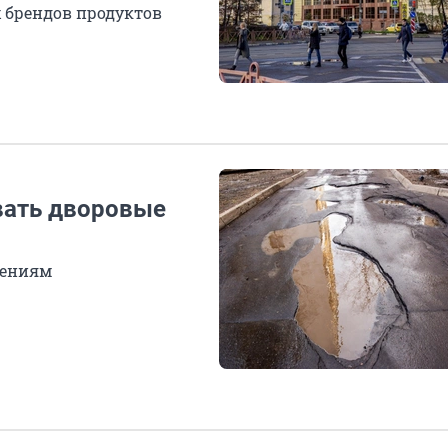
х брендов продуктов
вать дворовые
дениям