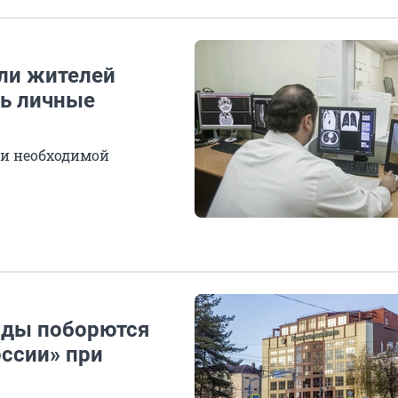
ли жителей
ть личные
 и необходимой
нды поборются
оссии» при