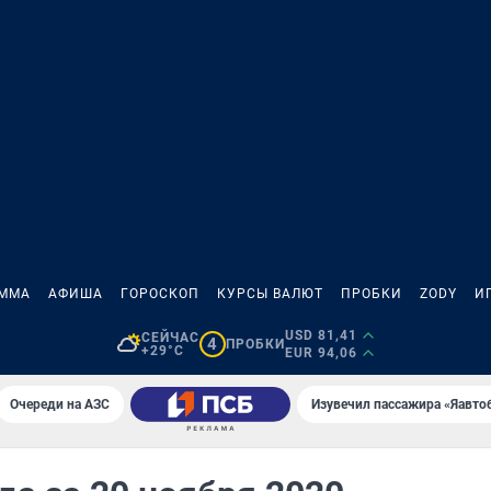
АММА
АФИША
ГОРОСКОП
КУРСЫ ВАЛЮТ
ПРОБКИ
ZODY
И
USD 81,41
СЕЙЧАС
4
ПРОБКИ
+29°C
EUR 94,06
Очереди на АЗС
Изувечил пассажира «Яавто