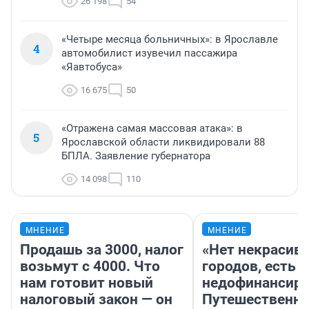
26 198
54
«Четыре месяца больничных»: в Ярославле
4
автомобилист изувечил пассажира
«Яавтобуса»
16 675
50
«Отражена самая массовая атака»: в
5
Ярославской области ликвидировали 88
БПЛА. Заявление губернатора
14 098
110
МНЕНИЕ
МНЕНИЕ
Продашь за 3000, налог
«Нет некрасив
возьмут с 4000. Что
городов, есть
нам готовит новый
недофинансиро
налоговый закон — он
Путешественн