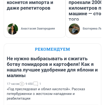
коснется импорта и
проехали 2000
даже репетиторов
километров по 
машине — стои
того
Анастасия Завгородняя
Екатерина Лит
РЕКОМЕНДУЕМ
Не нужно выбрасывать и сжигать
ботву помидоров и картофеля! Как я
нашла лучшее удобрение для яблони и
малины
17 часов
9 450
1
«Год преследовал и облил кислотой». Рассказ
петербурженки о жестоком нападении и
реабилитации