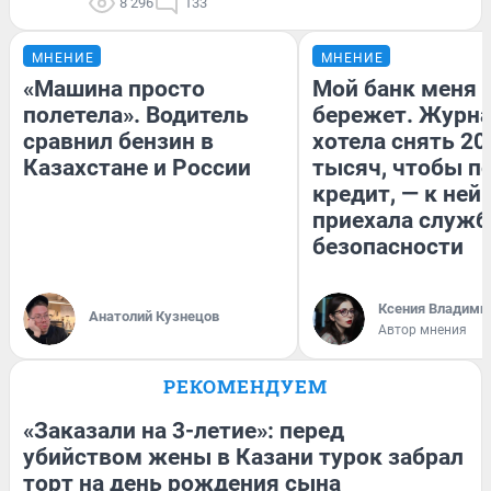
8 296
133
МНЕНИЕ
МНЕНИЕ
«Машина просто
Мой банк меня
полетела». Водитель
бережет. Журн
сравнил бензин в
хотела снять 20
Казахстане и России
тысяч, чтобы п
кредит, — к ней
приехала служб
безопасности
Ксения Владими
Анатолий Кузнецов
Автор мнения
РЕКОМЕНДУЕМ
«Заказали на 3-летие»: перед
убийством жены в Казани турок забрал
торт на день рождения сына