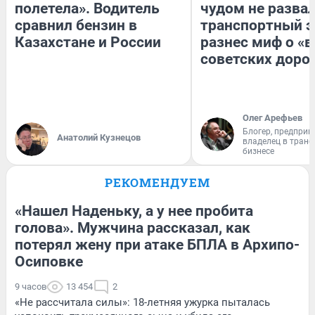
полетела». Водитель
чудом не разва
сравнил бензин в
транспортный э
Казахстане и России
разнес миф о «
советских доро
Олег Арефьев
Блогер, предприн
Анатолий Кузнецов
владелец в тран
бизнесе
РЕКОМЕНДУЕМ
«Нашел Наденьку, а у нее пробита
голова». Мужчина рассказал, как
потерял жену при атаке БПЛА в Архипо-
Осиповке
9 часов
13 454
2
«Не рассчитала силы»: 18-летняя ужурка пыталась