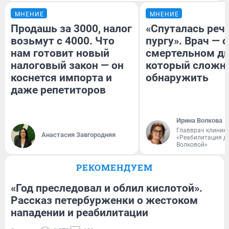
МНЕНИЕ
МНЕНИЕ
Продашь за 3000, налог
«Спуталась речь
возьмут с 4000. Что
пургу». Врач — о
нам готовит новый
смертельном ди
налоговый закон — он
который сложн
коснется импорта и
обнаружить
даже репетиторов
Ирина Волкова
Главврач клиник
Анастасия Завгородняя
«Реабилитация д
Волковой»
РЕКОМЕНДУЕМ
«Год преследовал и облил кислотой».
Рассказ петербурженки о жестоком
нападении и реабилитации