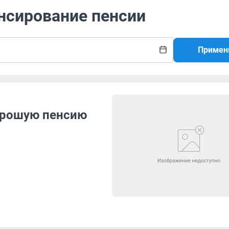
нсирование пенсии
Примен
хорошую пенсию