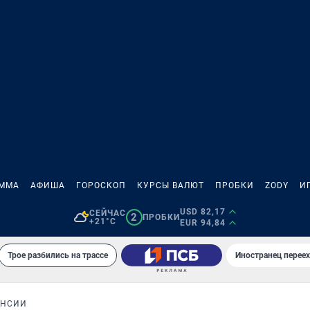
АММА
АФИША
ГОРОСКОП
КУРСЫ ВАЛЮТ
ПРОБКИ
ZODY
И
USD 82,17
СЕЙЧАС
2
ПРОБКИ
+21°C
EUR 94,84
Трое разбились на трассе
Иностранец переех
ЕНСИИ