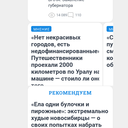
губернатора
14 089
110
МНЕНИЕ
МНЕНИЕ
«Нет некрасивых
«Спутал
городов, есть
пургу».
недофинансированные».
смерте
Путешественники
которы
проехали 2000
обнару
километров по Уралу на
машине — стоило ли оно
того
Ир
РЕКОМЕНДУЕМ
Гл
Екатерина Литкевич
«Р
Во
«Ела одни булочки и
пирожные»: экстремально
худые новосибирцы — о
своих попытках набрать