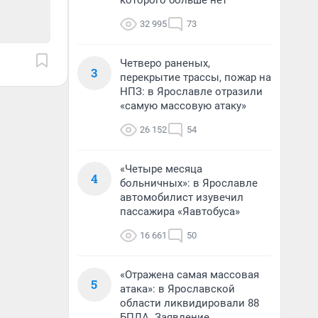
которого больше нет
32 995
73
Четверо раненых,
3
перекрытие трассы, пожар на
НПЗ: в Ярославле отразили
«самую массовую атаку»
26 152
54
«Четыре месяца
4
больничных»: в Ярославле
автомобилист изувечил
пассажира «Яавтобуса»
16 661
50
«Отражена самая массовая
5
атака»: в Ярославской
области ликвидировали 88
БПЛА. Заявление