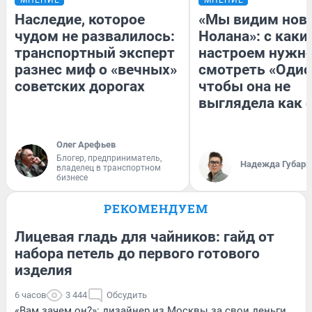
Наследие, которое
«Мы видим нов
чудом не развалилось:
Нолана»: с каки
транспортный эксперт
настроем нужн
разнес миф о «вечных»
смотреть «Одис
советских дорогах
чтобы она не
выглядела как 
Олег Арефьев
Блогер, предприниматель,
Надежда Губарь
владелец в транспортном
бизнесе
РЕКОМЕНДУЕМ
Лицевая гладь для чайников: гайд от
набора петель до первого готового
изделия
6 часов
3 444
Обсудить
«Вам зачем он?»: дизайнер из Москвы за свои деньги