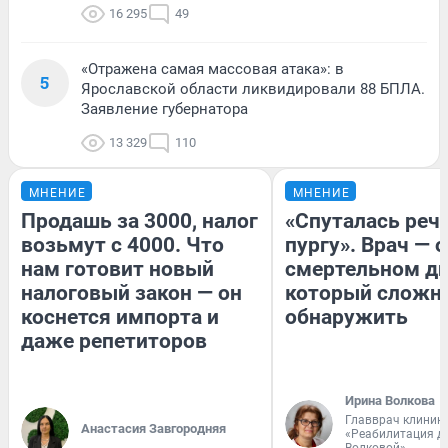
16 295
49
«Отражена самая массовая атака»: в
5
Ярославской области ликвидировали 88 БПЛА.
Заявление губернатора
13 329
110
МНЕНИЕ
МНЕНИЕ
Продашь за 3000, налог
«Спуталась речь
возьмут с 4000. Что
пургу». Врач — о
нам готовит новый
смертельном ди
налоговый закон — он
который сложн
коснется импорта и
обнаружить
даже репетиторов
Ирина Волкова
Главврач клиник
Анастасия Завгородняя
«Реабилитация д
Волковой»