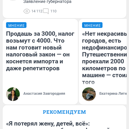
Заявление губернатора
14 112
110
МНЕНИЕ
МНЕНИЕ
Продашь за 3000, налог
«Нет некрасивы
возьмут с 4000. Что
городов, есть
нам готовит новый
недофинансиро
налоговый закон — он
Путешественни
коснется импорта и
проехали 2000
даже репетиторов
километров по 
машине — стоил
того
Анастасия Завгородняя
Екатерина Литк
РЕКОМЕНДУЕМ
«Я потерял жену, детей, всё»: