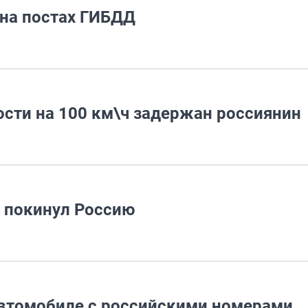
 на постах ГИБДД
ости на 100 км\ч задержан россиянин
 покинул Россию
автомобиле с российскими номерами