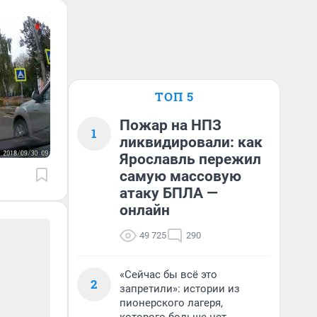
ТОП 5
Пожар на НПЗ
1
ликвидировали: как
Ярославль пережил
самую массовую
атаку БПЛА —
онлайн
49 725
290
«Сейчас бы всё это
2
запретили»: истории из
пионерского лагеря,