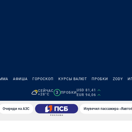
АММА
АФИША
ГОРОСКОП
КУРСЫ ВАЛЮТ
ПРОБКИ
ZODY
И
USD 81,41
СЕЙЧАС
3
ПРОБКИ
+28°C
EUR 94,06
Очереди на АЗС
Изувечил пассажира «Яавто