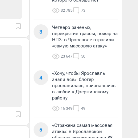
которого больше нет
32 785
73
Четверо раненых,
3
перекрытие трассы, пожар на
НПЗ: в Ярославле отразили
«самую массовую атаку»
23 647
50
«Хочу, чтобы Ярославль
4
знали все»: блогер
прославилась, признавшись
в любви к Дзержинскому
району
16 349
49
«Отражена самая массовая
5
атака»: в Ярославской
области ликвидировали 88