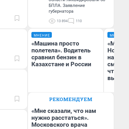
БПЛА. Заявление
губернатора
13 894
110
МНЕНИЕ
МНЕНИЕ
«Машина просто
«Мы ви
полетела». Водитель
Нолана
сравнил бензин в
настро
Казахстане и России
смотре
чтобы 
выгляд
РЕКОМЕНДУЕМ
Анатолий Кузнецов
На
«Мне сказали, что нам
нужно расстаться».
Московского врача