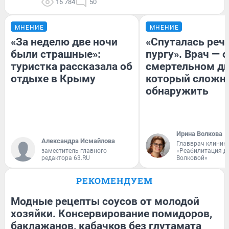
16 784
50
МНЕНИЕ
МНЕНИЕ
«За неделю две ночи
«Спуталась речь
были страшные»:
пургу». Врач — о
туристка рассказала об
смертельном ди
отдыхе в Крыму
который сложн
обнаружить
Ирина Волкова
Александра Исмайлова
Главврач клиник
заместитель главного
«Реабилитация д
редактора 63.RU
Волковой»
РЕКОМЕНДУЕМ
Модные рецепты соусов от молодой
хозяйки. Консервирование помидоров,
баклажанов, кабачков без глутамата