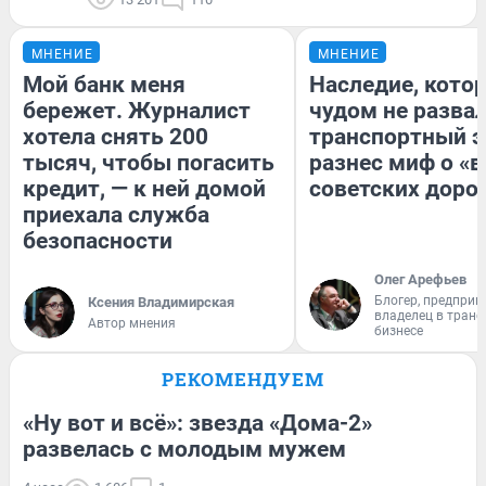
МНЕНИЕ
МНЕНИЕ
Мой банк меня
Наследие, кото
бережет. Журналист
чудом не разва
хотела снять 200
транспортный э
тысяч, чтобы погасить
разнес миф о «
кредит, — к ней домой
советских доро
приехала служба
безопасности
Олег Арефьев
Блогер, предприн
Ксения Владимирская
владелец в тран
Автор мнения
бизнесе
РЕКОМЕНДУЕМ
«Ну вот и всё»: звезда «Дома-2»
развелась с молодым мужем