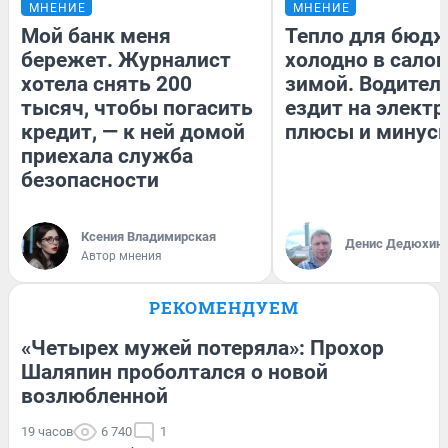
МНЕНИЕ
МНЕНИЕ
Мой банк меня
Тепло для бюдж
бережет. Журналист
холодно в сало
хотела снять 200
зимой. Водитель
тысяч, чтобы погасить
ездит на электр
кредит, — к ней домой
плюсы и минус
приехала служба
безопасности
Ксения Владимирская
Денис Дедюхин
Автор мнения
РЕКОМЕНДУЕМ
«Четырех мужей потеряла»: Прохор
Шаляпин проболтался о новой
возлюбленной
19 часов
6 740
1