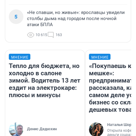
«Не спавши, но живые»: ярославцы увидели
5
столбы дыма над городом после ночной
атаки БПЛА
10 615
163
МНЕНИЕ
МНЕНИЕ
Тепло для бюджета, но
«Покупаешь ко
холодно в салоне
мешке»:
зимой. Водитель 13 лет
предпринимат
ездит на электрокаре:
рассказала, как
плюсы и минусы
самом деле ус
бизнес со скл
дешевых това
Наталья Шорох
Денис Дедюхин
Открыла кофейн
деньги соцразв