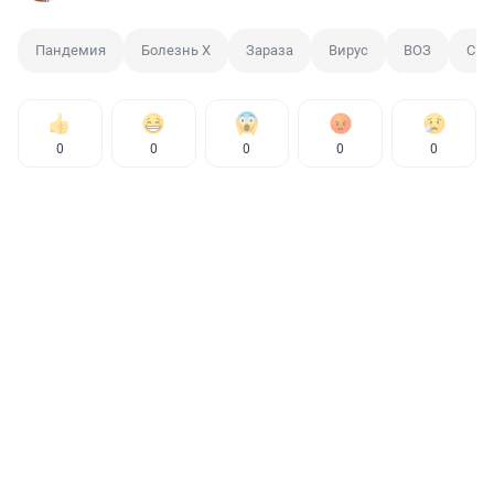
Пандемия
Болезнь X
Зараза
Вирус
ВОЗ
Сме
0
0
0
0
0