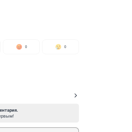
0
0
ентария.
ервым!