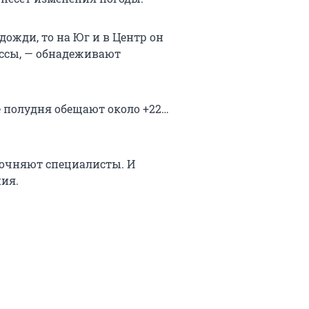
дожди, то на Юг и в Центр он
ссы, — обнадеживают
е полудня обещают около +22…
точняют специалисты. И
ия.