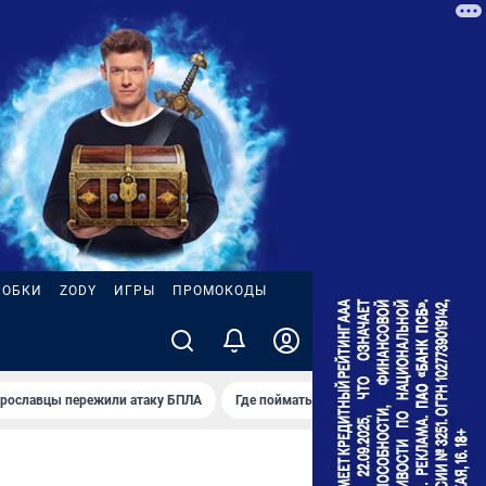
РОБКИ
ZODY
ИГРЫ
ПРОМОКОДЫ
ярославцы пережили атаку БПЛА
Где поймать настоящее лето
Реста