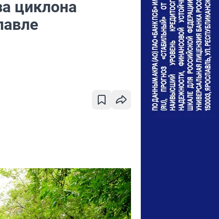
за циклона
лавле