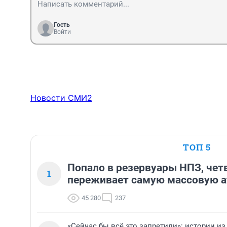
Гость
Войти
Новости СМИ2
ТОП 5
Попало в резервуары НПЗ, чет
1
переживает самую массовую а
45 280
237
«Сейчас бы всё это запретили»: истории из