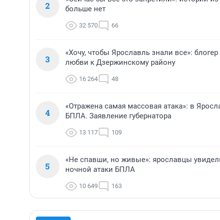
2
больше нет
32 570
66
«Хочу, чтобы Ярославль знали все»: блоге
3
любви к Дзержинскому району
16 264
48
«Отражена самая массовая атака»: в Ярос
4
БПЛА. Заявление губернатора
13 117
109
«Не спавши, но живые»: ярославцы увидел
5
ночной атаки БПЛА
10 649
163