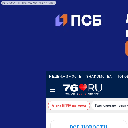
РЕКЛАМА • HTTPS://WWW.PSBANK.RU/
НЕДВИЖИМОСТЬ
ЗНАКОМСТВА
ПОГО
Атака БПЛА на город
Где помогают верн
ВСЕ НОВОСТИ