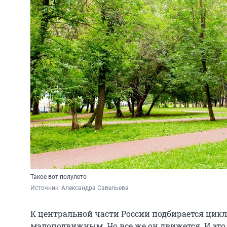
Такое вот полулето
Источник: 
Александра Савельева
К центральной части России подбирается цик
малоподвижным. Но все же он движется. И это