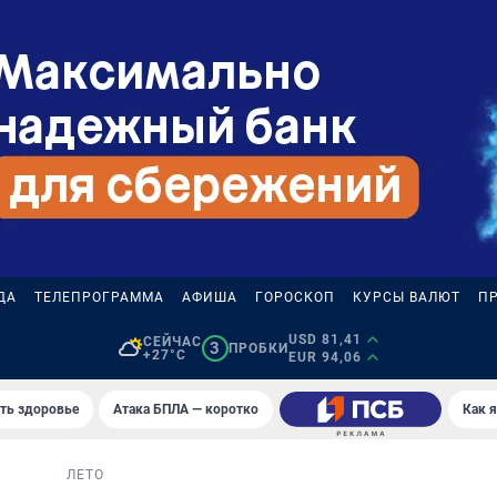
ДА
ТЕЛЕПРОГРАММА
АФИША
ГОРОСКОП
КУРСЫ ВАЛЮТ
П
USD 81,41
СЕЙЧАС
3
ПРОБКИ
+27°C
EUR 94,06
уть здоровье
Атака БПЛА — коротко
Как 
ЛЕТО