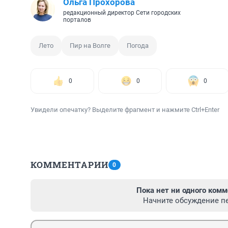
Ольга Прохорова
редакционный директор Сети городских
порталов
Лето
Пир на Волге
Погода
0
0
0
Увидели опечатку? Выделите фрагмент и нажмите Ctrl+Enter
КОММЕНТАРИИ
0
Пока нет ни одного комм
Начните обсуждение п