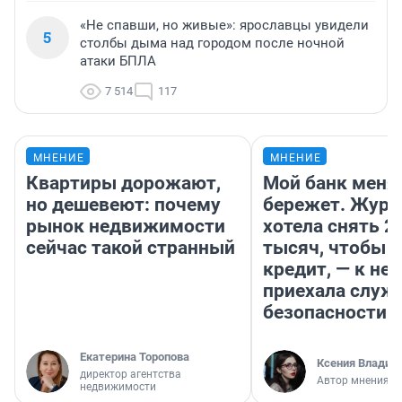
«Не спавши, но живые»: ярославцы увидели
5
столбы дыма над городом после ночной
атаки БПЛА
7 514
117
МНЕНИЕ
МНЕНИЕ
Квартиры дорожают,
Мой банк меня
но дешевеют: почему
бережет. Журн
рынок недвижимости
хотела снять 2
сейчас такой странный
тысяч, чтобы п
кредит, — к не
приехала служ
безопасности
Екатерина Торопова
Ксения Владим
директор агентства
Автор мнения
недвижимости