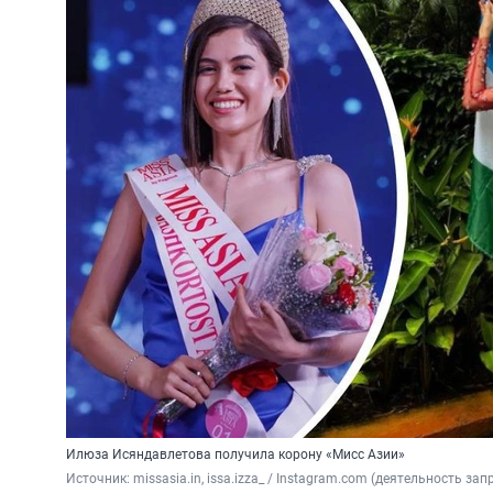
Илюза Исяндавлетова получила корону «Мисс Азии»
Источник: 
missasia.in, issa.izza_ / Instagram.com (деятельность за