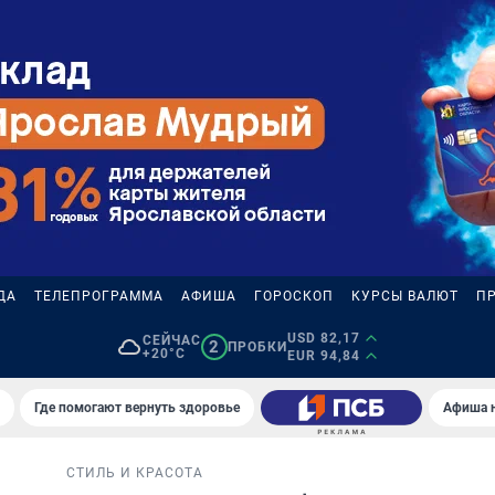
ДА
ТЕЛЕПРОГРАММА
АФИША
ГОРОСКОП
КУРСЫ ВАЛЮТ
П
USD 82,17
СЕЙЧАС
2
ПРОБКИ
+20°C
EUR 94,84
Где помогают вернуть здоровье
Афиша 
СТИЛЬ И КРАСОТА