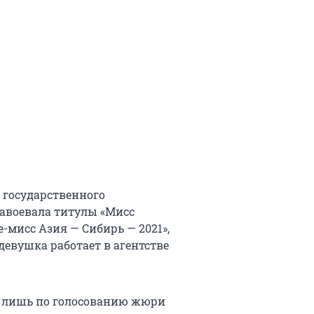
 государственного
завоевала титулы «Мисс
це-мисс Азия — Сибирь — 2021»,
с девушка работает в агентстве
е лишь по голосованию жюри