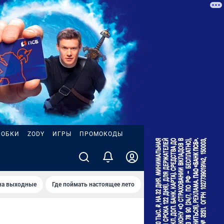
РОБКИ
ZODY
ИГРЫ
ПРОМОКОДЫ
на выходные
Где поймать настоящее лето
Съемки фильма
Тро